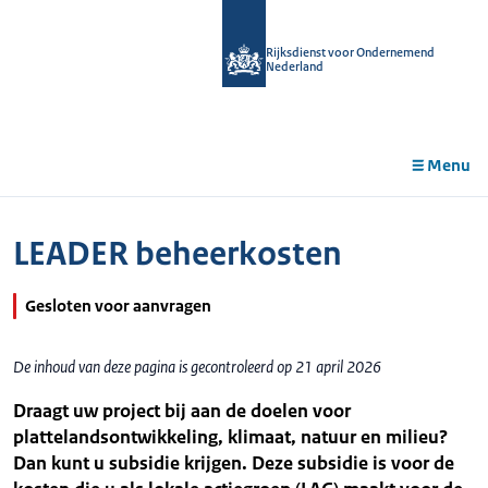
r de
tent
Rijksdienst voor Ondernemend
Nederland
Menu
LEADER beheerkosten
Gesloten voor aanvragen
De inhoud van deze pagina is gecontroleerd op 21 april 2026
Draagt uw project bij aan de doelen voor
plattelandsontwikkeling, klimaat, natuur en milieu?
Dan kunt u subsidie krijgen. Deze subsidie is voor de