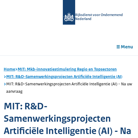
r de
tent
Rijksdienst voor Ondernemend
Nederland
Menu
Home
MIT: Mkb-innovatiestimulering Regio en Topsectoren
MIT: R&D-Samenwerkingsprojecten Artificiële Intelligentie (AI)
MIT: R&D-Samenwerkingsprojecten Artificiële Intelligentie (AI) - Na uw
aanvraag
MIT: R&D-
Samenwerkingsprojecten
Artificiële Intelligentie (AI) - Na