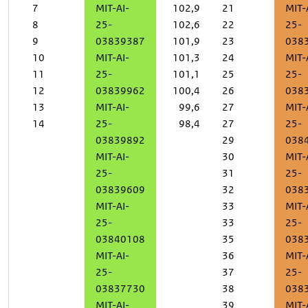
7
MIT-AI-
102,9
21
MIT-
8
25-
102,6
22
25-
9
03839387
101,9
23
038
10
MIT-AI-
101,3
24
MIT-
11
25-
101,1
25
25-
12
03839962
100,4
26
038
13
MIT-AI-
99,6
27
MIT-
14
25-
98,4
27
25-
03839892
29
038
MIT-AI-
30
MIT-
25-
31
25-
03839609
32
038
MIT-AI-
33
MIT-
25-
33
25-
03840108
35
038
MIT-AI-
36
MIT-
25-
37
25-
03837730
38
038
MIT-AI-
39
MIT-