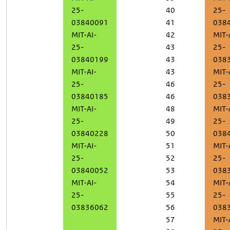
25-
40
25-
03840091
41
038
MIT-AI-
42
MIT-
25-
43
25-
03840199
43
038
MIT-AI-
43
MIT-
25-
46
25-
03840185
46
038
MIT-AI-
48
MIT-
25-
49
25-
03840228
50
038
MIT-AI-
51
MIT-
25-
52
25-
03840052
53
038
MIT-AI-
54
MIT-
25-
55
25-
03836062
56
038
57
MIT-