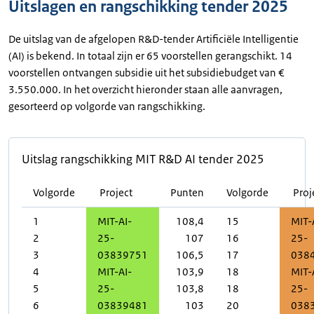
Uitslagen en rangschikking tender 2025
De uitslag van de afgelopen R&D-tender Artificiële Intelligentie
(AI) is bekend. In totaal zijn er 65 voorstellen gerangschikt. 14
voorstellen ontvangen subsidie uit het subsidiebudget van €
3.550.000. In het overzicht hieronder staan alle aanvragen,
gesorteerd op volgorde van rangschikking.
Uitslag rangschikking MIT R&D AI tender 2025
Volgorde
Project
Punten
Volgorde
Proj
1
MIT-AI-
108,4
15
MIT-
2
25-
107
16
25-
3
03839751
106,5
17
038
4
MIT-AI-
103,9
18
MIT-
5
25-
103,8
18
25-
6
03839481
103
20
038