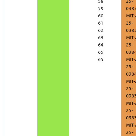
58
25-
59
038
60
MIT-
61
25-
62
038
63
MIT-
64
25-
65
038
65
MIT-
25-
038
MIT-
25-
038
MIT-
25-
038
MIT-
25-