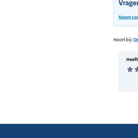
Vrage
Neem con
Hoort bij:
On