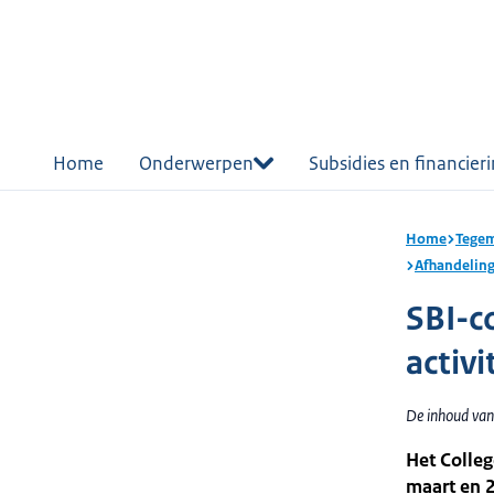
r de
tent
Home
Onderwerpen
Subsidies en financier
Home
Tegem
Afhandelin
SBI-c
activ
De inhoud van 
Het Colleg
maart en 2