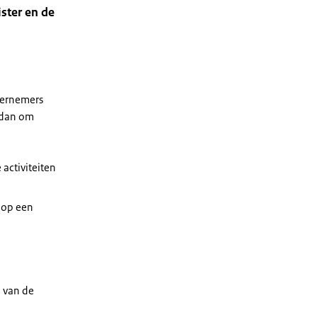
ister en de
dernemers
 dan om
activiteiten
t op een
 van de