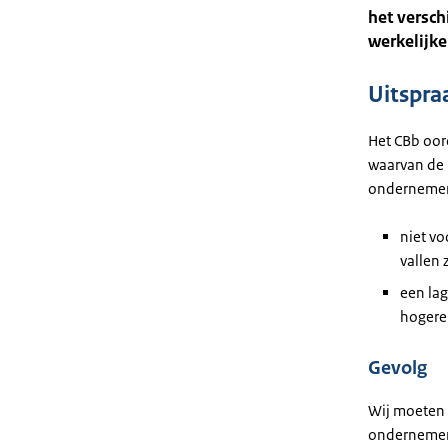
het versch
werkelijke
Uitspra
Het CBb oor
waarvan de 
ondernemers
niet vo
vallen 
een lag
hogere 
Gevolg
Wij moeten 
ondernemer