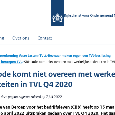
Rijksdienst voor Ondernemend 
ing
Over ons
Contact
oetkoming Vaste Lasten (TVL)
Bezwaar maken tegen een TVL-beslissing
g beroepen TVL
SBI-code komt niet overeen met werkelijke activiteiten in T
ode komt niet overeen met werke
iteiten in TVL Q4 2020
deze pagina is gecontroleerd op 7 juli 2022
e van Beroep voor het bedrijfsleven (CBb) heeft op 15 maa
6 april 2022 uitspraken gedaan over TVL Q4 2020. Het gaa