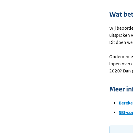
Wat bet
Wij beoorde
uitspraken 
Dit doen we
Ondernemers
lopen over 
2020? Dan p
Meer in
Bereke
SBI-co