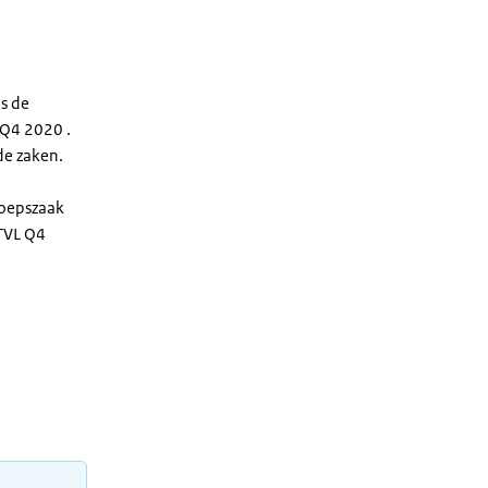
s de
 Q4 2020 .
de zaken.
roepszaak
 TVL Q4