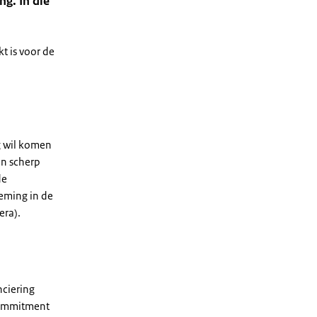
ng. In die
t is voor de
g wil komen
jn scherp
de
neming in de
era).
nciering
 commitment