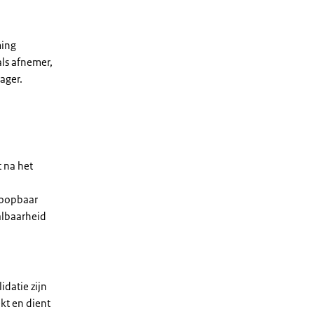
ming
als afnemer,
rager.
t na het
koopbaar
lbaarheid
idatie zijn
kt en dient