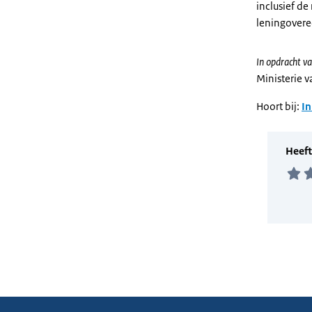
inclusief d
leningovere
In opdracht va
Ministerie 
Hoort bij:
In