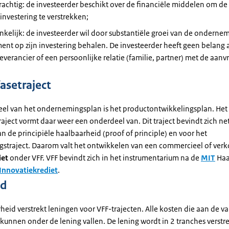
achtig: de investeerder beschikt over de financiële middelen om de
investering te verstrekken;
kelijk: de investeerder wil door substantiële groei van de onderne
nt op zijn investering behalen. De investeerder heeft geen belang 
leverancier of een persoonlijke relatie (familie, partner) met de aanv
asetraject
el van het ondernemingsplan is het productontwikkelingsplan. Het
aject vormt daar weer een onderdeel van. Dit traject bevindt zich ne
 de principiële haalbaarheid (proof of principle) en voor het
gstraject. Daarom valt het ontwikkelen van een commercieel of ver
iet
onder VFF. VFF bevindt zich in het instrumentarium na de
MIT
Haa
Innovatiekrediet
.
id
heid verstrekt leningen voor VFF-trajecten. Alle kosten die aan de val
unnen onder de lening vallen. De lening wordt in 2 tranches verstre