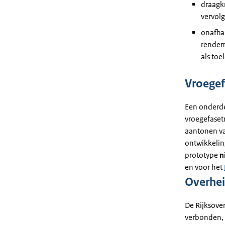
draagkr
vervolg
onafhan
rendeme
als toe
Vroegef
Een onderde
vroegefasetr
aantonen van
ontwikkelin
prototype
n
en voor het
Overhe
De Rijksover
verbonden, k