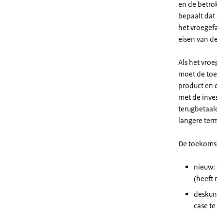
en de betrok
bepaalt dat
het vroegef
eisen van d
Als het vroe
moet de toe
product en 
met de inve
terugbetaald
langere ter
De toekomsti
nieuw:
(heeft 
deskund
case te