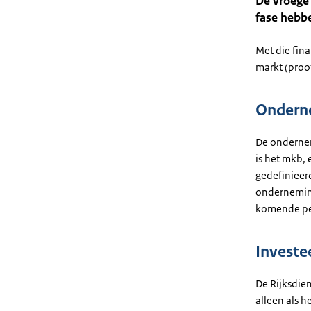
De vroege 
fase hebb
Met die fina
markt (proo
Ondern
De ondernem
is het mkb, 
gedefinieerd
onderneming
komende per
Investe
De Rijksdie
alleen als 