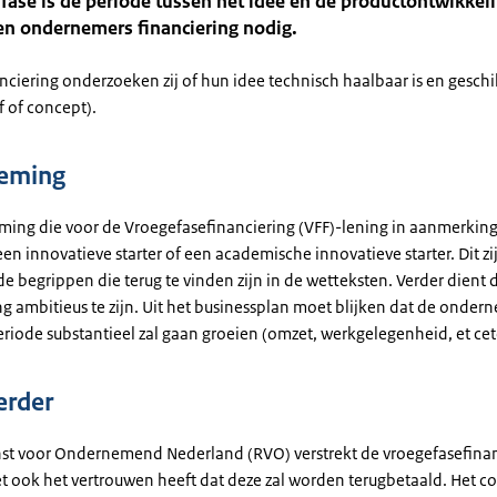
fase is de periode tussen het idee en de productontwikkeli
en ondernemers financiering nodig.
nciering onderzoeken zij of hun idee technisch haalbaar is en geschik
f of concept).
eming
ing die voor de Vroegefasefinanciering (VFF)-lening in aanmerkin
een innovatieve starter of een academische innovatieve starter. Dit zi
e begrippen die terug te vinden zijn in de wetteksten. Verder dient 
 ambitieus te zijn. Uit het businessplan moet blijken dat de onder
iode substantieel zal gaan groeien (omzet, werkgelegenheid, et cet
erder
nst voor Ondernemend Nederland (RVO) verstrekt de vroegefasefina
het ook het vertrouwen heeft dat deze zal worden terugbetaald. Het