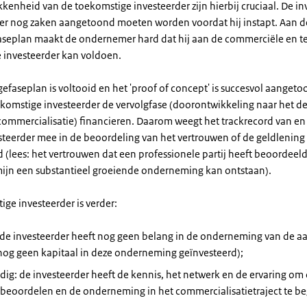
kenheid van de toekomstige investeerder zijn hierbij cruciaal. De in
 er nog zaken aangetoond moeten worden voordat hij instapt. Aan 
aseplan maakt de ondernemer hard dat hij aan de commerciële en t
e investeerder kan voldoen.
gefaseplan is voltooid en het 'proof of concept' is succesvol aanget
komstige investeerder de vervolgfase (doorontwikkeling naar het de
commercialisatie) financieren. Daarom weegt het trackrecord van en 
steerder mee in de beoordeling van het vertrouwen of de geldlenin
 (lees: het vertrouwen dat een professionele partij heeft beoordeeld
mijn een substantieel groeiende onderneming kan ontstaan).
ge investeerder is verder:
 de investeerder heeft nog geen belang in de onderneming van de a
nog geen kapitaal in deze onderneming geïnvesteerd);
ig: de investeerder heeft de kennis, het netwerk en de ervaring om
 beoordelen en de onderneming in het commercialisatietraject te be