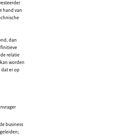
vesteerder
de hand van
echnische
oond, dan
finitieve
de relatie
g kan worden
 dat er op
anvrager
 de business
geleiden;