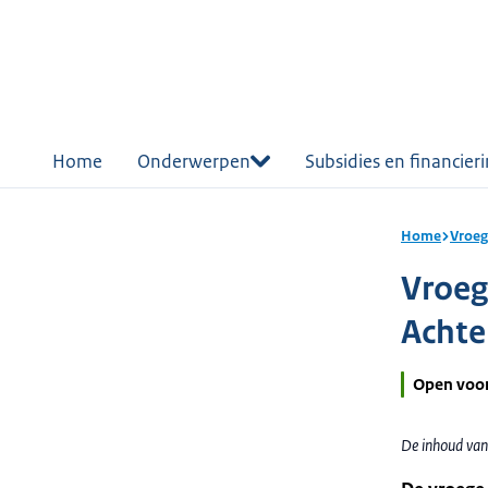
r de
tent
Home
Onderwerpen
Subsidies en financier
Home
Vroeg
Vroeg
Achte
Open voo
De inhoud van