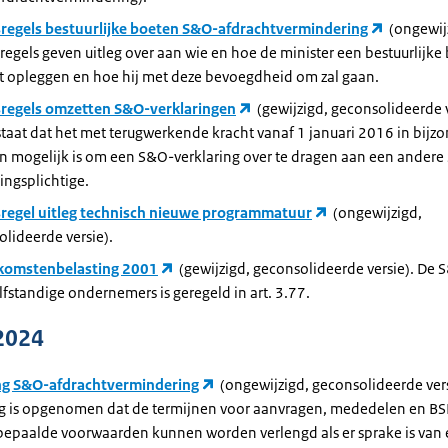
sregels bestuurlijke boeten S&O-afdrachtvermindering
(ongewij
regels geven uitleg over aan wie en hoe de minister een bestuurlijke
t opleggen en hoe hij met deze bevoegdheid om zal gaan.
sregels omzetten S&O-verklaringen
(gewijzigd, geconsolideerde v
staat dat het met terugwerkende kracht vanaf 1 januari 2016 in bijz
en mogelijk is om een S&O-verklaring over te dragen aan een ander
ngsplichtige.
sregel uitleg technisch nieuwe programmatuur
(ongewijzigd,
lideerde versie).
komstenbelasting 2001
(gewijzigd, geconsolideerde versie). De 
lfstandige ondernemers is geregeld in art. 3.77.
2024
ng S&O-afdrachtvermindering
(ongewijzigd, geconsolideerde vers
ng is opgenomen dat de termijnen voor aanvragen, mededelen en B
bepaalde voorwaarden kunnen worden verlengd als er sprake is van