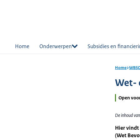
r de
tent
Home
Onderwerpen
Subsidies en financier
Home
WBSO:
Wet- 
Open voo
De inhoud van
Hier vindt
(Wet Bevo