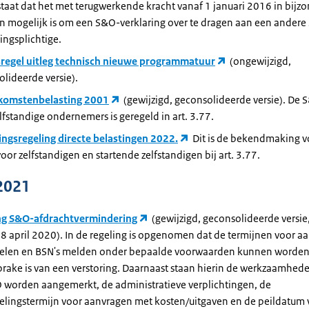
staat dat het met terugwerkende kracht vanaf 1 januari 2016 in bijz
en mogelijk is om een S&O-verklaring over te dragen aan een ander
ngsplichtige.
sregel uitleg technisch nieuwe programmatuur
(ongewijzigd,
lideerde versie).
komstenbelasting 2001
(gewijzigd, geconsolideerde versie). De 
lfstandige ondernemers is geregeld in art. 3.77.
lingsregeling directe belastingen 2022.
Dit is de bekendmaking 
voor zelfstandigen en startende zelfstandigen bij art. 3.77.
2021
ng S&O-afdrachtvermindering
(gewijzigd, geconsolideerde versie
8 april 2020). In de regeling is opgenomen dat de termijnen voor a
len en BSN's melden onder bepaalde voorwaarden kunnen worden
sprake is van een verstoring. Daarnaast staan hierin de werkzaamhede
O worden aangemerkt, de administratieve verplichtingen, de
elingstermijn voor aanvragen met kosten/uitgaven en de peildatum 