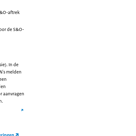
S&O-aftrek
voor de S&O-
ie). In de
SN's melden
 een
den
or aanvragen
n.
eringen