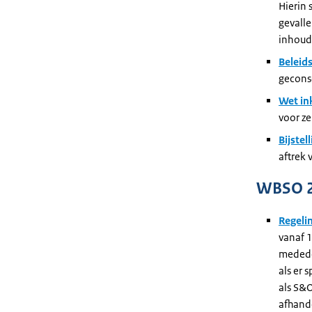
Hierin 
gevall
inhoudi
Beleid
geconso
Wet in
voor ze
Bijstel
aftrek 
WBSO 
Regeli
vanaf 1
medede
als er 
als S&
afhand