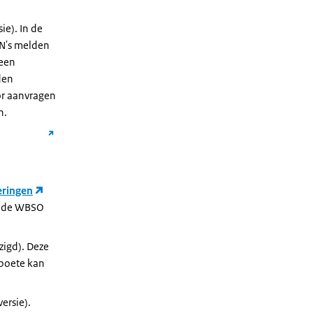
ie). In de
SN's melden
 een
den
or aanvragen
n.
eringen
an de WBSO
zigd). Deze
 boete kan
ersie).