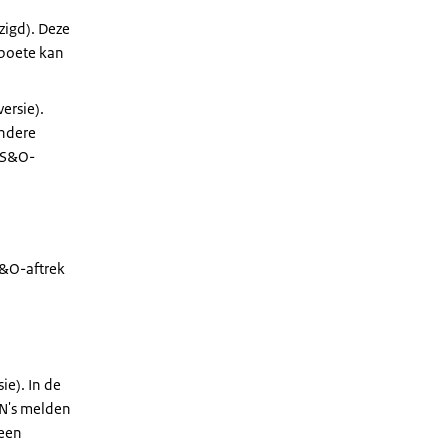
zigd). Deze
 boete kan
ersie).
ondere
e S&O-
S&O-aftrek
ie). In de
SN's melden
 een