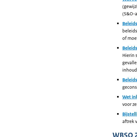
(gewijz
(S&O-a
Beleid
beleids
of moe
Beleid
Hierin 
gevall
inhoudi
Beleid
geconso
Wet in
voor ze
Bijstel
aftrek 
WBSO 