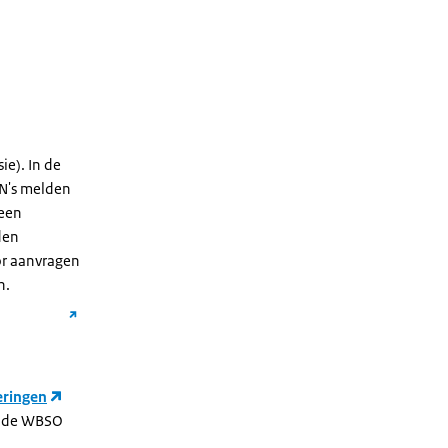
ie). In de
SN's melden
 een
den
or aanvragen
n.
eringen
an de WBSO