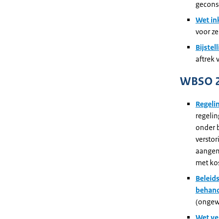
geconso
Wet in
voor ze
Bijstel
aftrek 
WBSO 
Regeli
regeli
onder 
versto
aangeme
met ko
Beleids
behand
(ongewi
Wet ve