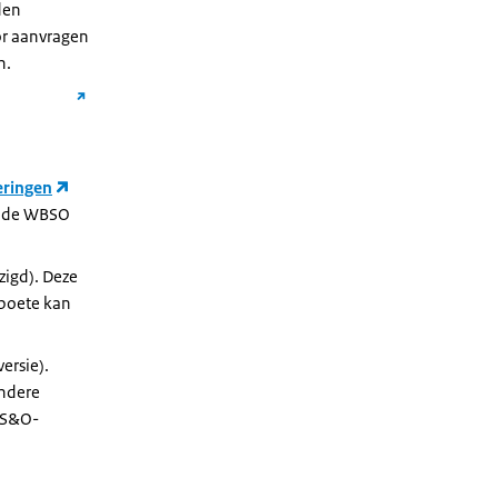
den
or aanvragen
n.
eringen
an de WBSO
zigd). Deze
 boete kan
ersie).
ondere
e S&O-