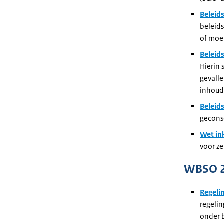
Beleid
beleids
of moe
Beleid
Hierin 
gevall
inhoudi
Beleid
geconso
Wet in
voor ze
WBSO 
Regeli
regeli
onder 