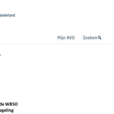
Nederland
Mijn RVO
Zoeken
O
r de WBSO
egeling