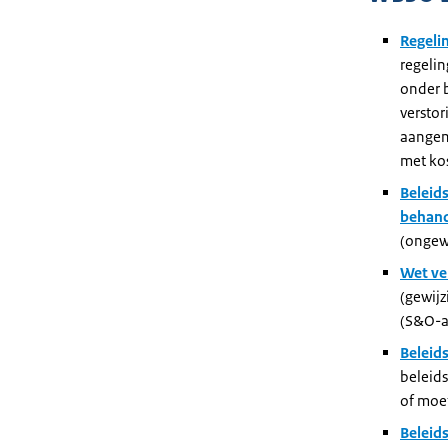
Regeli
regeli
onder 
versto
aangeme
met ko
Beleids
behand
(ongewi
Wet ve
(gewijz
(S&O-a
Beleid
beleids
of moe
Beleid