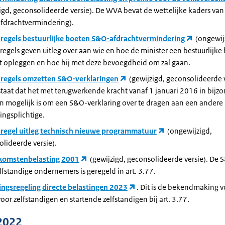
igd, geconsolideerde versie). De WVA bevat de wettelijke kaders v
fdrachtvermindering).
sregels bestuurlijke boeten S&O-afdrachtvermindering
(ongewij
regels geven uitleg over aan wie en hoe de minister een bestuurlijke
t opleggen en hoe hij met deze bevoegdheid om zal gaan.
sregels omzetten S&O-verklaringen
(gewijzigd, geconsolideerde v
staat dat het met terugwerkende kracht vanaf 1 januari 2016 in bijz
en mogelijk is om een S&O-verklaring over te dragen aan een ander
ngsplichtige.
sregel uitleg technisch nieuwe programmatuur
(ongewijzigd,
lideerde versie).
komstenbelasting 2001
(gewijzigd, geconsolideerde versie). De 
lfstandige ondernemers is geregeld in art. 3.77.
lingsregeling directe belastingen 2023
. Dit is de bekendmaking 
voor zelfstandigen en startende zelfstandigen bij art. 3.77.
2022