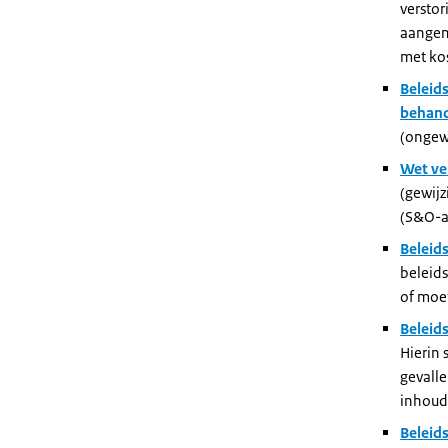
versto
aangeme
met ko
Beleids
behand
(ongewi
Wet ve
(gewijz
(S&O-a
Beleid
beleids
of moe
Beleid
Hierin 
gevall
inhoudi
Beleid