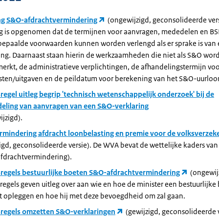
ng S&O-afdrachtvermindering
(ongewijzigd, geconsolideerde vers
ng is opgenomen dat de termijnen voor aanvragen, mededelen en B
bepaalde voorwaarden kunnen worden verlengd als er sprake is van
ring. Daarnaast staan hierin de werkzaamheden die niet als S&O wor
rkt, de administratieve verplichtingen, de afhandelingstermijn vo
sten/uitgaven en de peildatum voor berekening van het S&O-uurloo
regel uitleg begrip 'technisch wetenschappelijk onderzoek' bij de
eling van aanvragen van een S&O-verklaring
jzigd).
rmindering afdracht loonbelasting en premie voor de volksverzek
igd, geconsolideerde versie). De WVA bevat de wettelijke kaders v
fdrachtvermindering).
sregels bestuurlijke boeten S&O-afdrachtvermindering
(ongewij
regels geven uitleg over aan wie en hoe de minister een bestuurlijke
t opleggen en hoe hij met deze bevoegdheid om zal gaan.
sregels omzetten S&O-verklaringen
(gewijzigd, geconsolideerde v