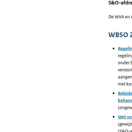
S&O-afdra
De WVA en de
WBSO 
Regeli
regeli
onder 
versto
aangeme
met ko
Beleids
behand
(ongewi
Wet ve
(gewijz
(S&O-a