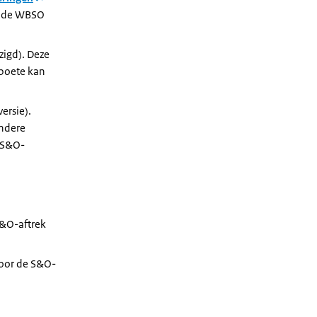
an de WBSO
zigd). Deze
 boete kan
ersie).
ondere
e S&O-
S&O-aftrek
voor de S&O-