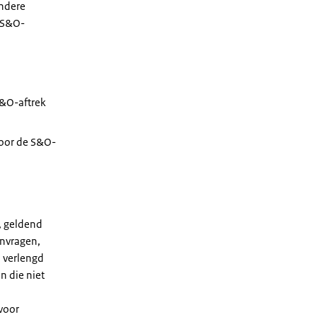
ondere
e S&O-
S&O-aftrek
voor de S&O-
, geldend
anvragen,
 verlengd
n die niet
voor