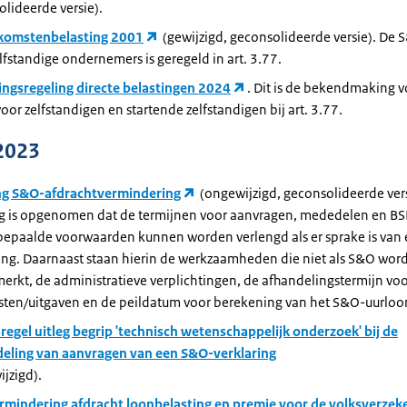
lideerde versie).
komstenbelasting 2001
(gewijzigd, geconsolideerde versie). De 
lfstandige ondernemers is geregeld in art. 3.77.
lingsregeling directe belastingen 2024
. Dit is de bekendmaking 
voor zelfstandigen en startende zelfstandigen bij art. 3.77.
2023
ng S&O-afdrachtvermindering
(ongewijzigd, geconsolideerde vers
ng is opgenomen dat de termijnen voor aanvragen, mededelen en B
bepaalde voorwaarden kunnen worden verlengd als er sprake is van
ring. Daarnaast staan hierin de werkzaamheden die niet als S&O wor
rkt, de administratieve verplichtingen, de afhandelingstermijn vo
sten/uitgaven en de peildatum voor berekening van het S&O-uurloo
regel uitleg begrip 'technisch wetenschappelijk onderzoek' bij de
eling van aanvragen van een S&O-verklaring
jzigd).
rmindering afdracht loonbelasting en premie voor de volksverzek