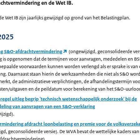
chtvermindering en de Wet IB.
 Wet IB zijn jaarlijks gewijzigd op grond van het Belastingplan.
2025
ng S&O-afdrachtvermindering
(ongewijzigd, geconsolideerde vers
ng is opgenomen dat de termijnen voor aanvragen, mededelen en B
bepaalde voorwaarden kunnen worden verlengd als er sprake is van
ring. Daarnaast staan hierin de werkzaamheden die niet als S&O wor
rkt, de administratieve verplichtingen, de afhandelingstermijn vo
sten/uitgaven en de peildatum voor berekening van het S&O-uurloo
regel uitleg begrip 'technisch wetenschappelijk onderzoek' bij de
eling van aanvragen van een S&O-verklaring
jzigd).
rmindering afdracht loonbelasting en premie voor de volksverzek
igd, geconsolideerde versie). De WVA bevat de wettelijke kaders v
fdrachtvermindering).