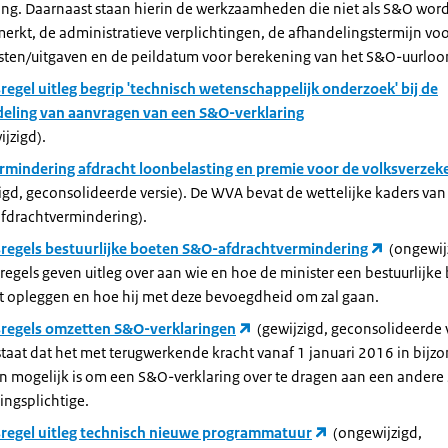
ring. Daarnaast staan hierin de werkzaamheden die niet als S&O wor
rkt, de administratieve verplichtingen, de afhandelingstermijn vo
sten/uitgaven en de peildatum voor berekening van het S&O-uurloo
regel uitleg begrip 'technisch wetenschappelijk onderzoek' bij de
eling van aanvragen van een S&O-verklaring
jzigd).
rmindering afdracht loonbelasting en premie voor de volksverzek
igd, geconsolideerde versie). De WVA bevat de wettelijke kaders v
fdrachtvermindering).
sregels bestuurlijke boeten S&O-afdrachtvermindering
(ongewij
regels geven uitleg over aan wie en hoe de minister een bestuurlijke
t opleggen en hoe hij met deze bevoegdheid om zal gaan.
sregels omzetten S&O-verklaringen
(gewijzigd, geconsolideerde v
staat dat het met terugwerkende kracht vanaf 1 januari 2016 in bijz
en mogelijk is om een S&O-verklaring over te dragen aan een ander
ngsplichtige.
sregel uitleg technisch nieuwe programmatuur
(ongewijzigd,