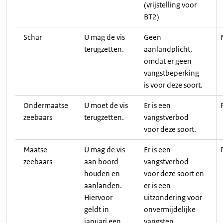
(vrijstelling voor
BT2)
Schar
U mag de vis
Geen
terugzetten.
aanlandplicht,
omdat er geen
vangstbeperking
is voor deze soort.
Ondermaatse
U moet de vis
Er is een
zeebaars
terugzetten.
vangstverbod
voor deze soort.
Maatse
U mag de vis
Er is een
zeebaars
aan boord
vangstverbod
houden en
voor deze soort en
aanlanden.
er is een
Hiervoor
uitzondering voor
geldt in
onvermijdelijke
januari een
vangsten.