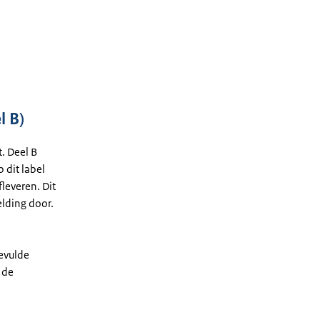
l B)
t. Deel B
 dit label
fleveren. Dit
melding door.
gevulde
 de