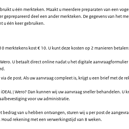
ebruikt u één merkteken. Maakt u meerdere preparaten van een voge
per geprepareerd deel een ander merkteken. De gegevens van het me
nt u één keer gebruiken.
 10 merktekens kost € 10. U kunt deze kosten op 2 manieren betalen
 Wero. U betaalt direct online nadat u het digitale aanvraagformulier
rd.
 via de post. Als uw aanvraag compleet is, krijgt u een brief met de r
a iDEAL | Wero? Dan kunnen wij uw aanvraag sneller behandelen. U kr
aalbevestiging voor uw administratie.
et bedrag van u hebben ontvangen, sturen wij u per post de aangevr
 Houd rekening met een verwerkingstijd van 8 weken.