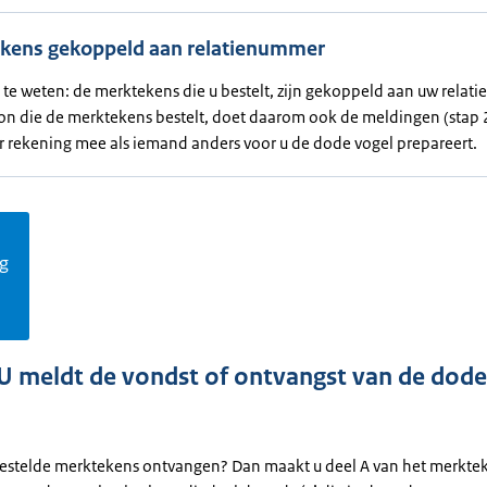
kens gekoppeld aan relatienummer
te weten: de merktekens die u bestelt, zijn gekoppeld aan uw relat
on die de merktekens bestelt, doet daarom ook de meldingen (stap 2
r rekening mee als iemand anders voor u de dode vogel prepareert.
g
 U meldt de vondst of ontvangst van de dode
bestelde merktekens ontvangen? Dan maakt u deel A van het merktek