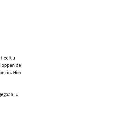
 Heeft u
 kloppen de
er in. Hier
 gegaan. U