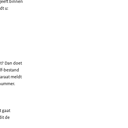
 geeft binnen
dt u:
t? Dan doet
df-bestand
paraat meldt
nnummer.
t gaat
dit de