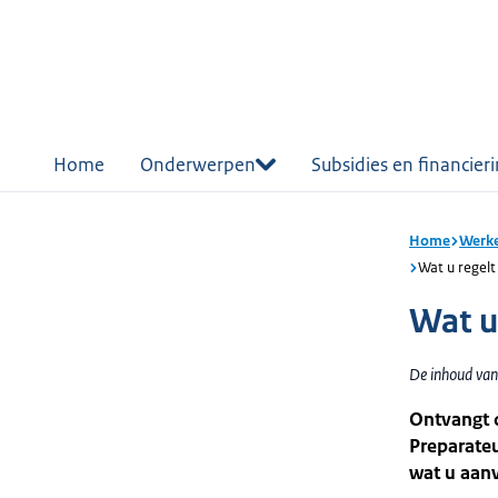
r de
tent
Home
Onderwerpen
Subsidies en financier
Home
Werke
Wat u regelt
Wat u 
De inhoud van
Ontvangt o
Preparateu
wat u aanv