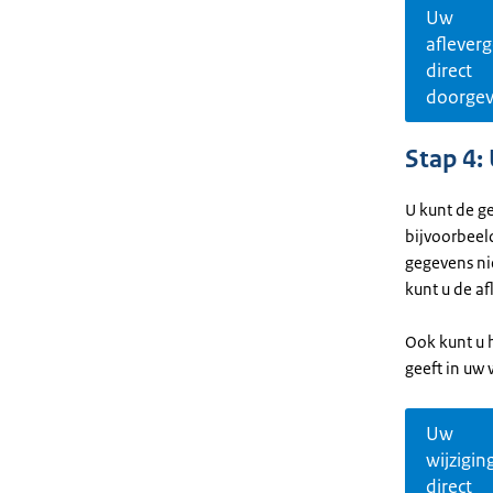
Uw
aflever
direct
doorge
Stap 4:
U kunt de g
bijvoorbeel
gegevens ni
kunt u de a
Ook kunt u 
geeft in uw 
Uw
wijzigin
direct