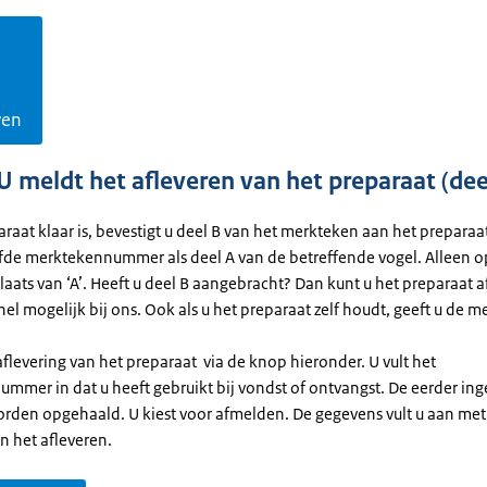
ven
 U meldt het afleveren van het preparaat (dee
araat klaar is, bevestigt u deel B van het merkteken aan het preparaa
lfde merktekennummer als deel A van de betreffende vogel. Alleen op
 plaats van ‘A’. Heeft u deel B aangebracht? Dan kunt u het preparaat a
nel mogelijk bij ons. Ook als u het preparaat zelf houdt, geeft u de 
flevering van het preparaat via de knop hieronder. U vult het
mmer in dat u heeft gebruikt bij vondst of ontvangst. De eerder in
rden opgehaald. U kiest voor afmelden. De gegevens vult u aan met
n het afleveren.