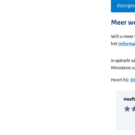
doorge
Meer w
Wilt u meer 
het
Informa
In opdracht va
Ministerie 
Hoort bij:
Di