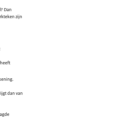
l? Dan
rkteken zijn
:
 heeft
ekening.
ijgt dan van
aagde