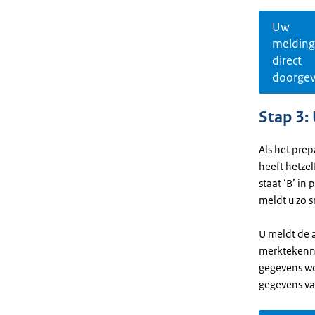
Uw
melding
direct
doorge
Stap 3:
Als het prep
heeft hetze
staat ‘B’ in
meldt u zo s
U meldt de a
merktekennu
gegevens wo
gegevens va