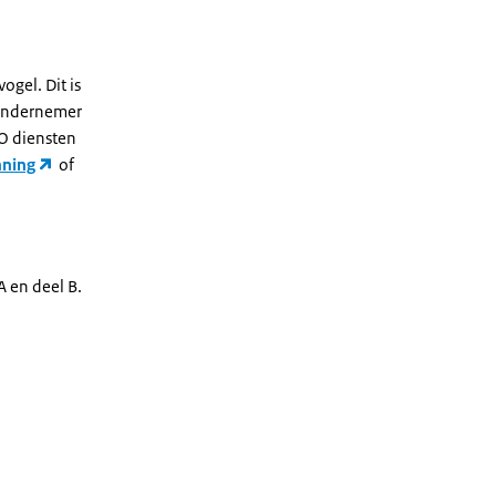
ogel. Dit is
 ondernemer
VO diensten
ning
of
A en deel B.