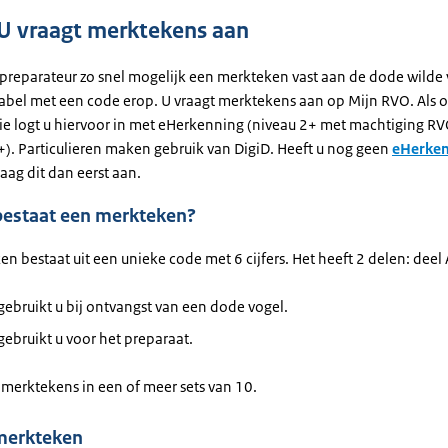
 U vraagt merktekens aan
preparateur zo snel mogelijk een merkteken vast aan de dode wilde v
 label met een code erop. U vraagt merktekens aan op Mijn RVO. Als
tie logt u hiervoor in met eHerkenning (niveau 2+ met machtiging R
+). Particulieren maken gebruik van DigiD. Heeft u nog geen
eHerken
raag dit dan eerst aan.
bestaat een merkteken?
n bestaat uit een unieke code met 6 cijfers. Het heeft 2 delen: deel 
gebruikt u bij ontvangst van een dode vogel.
gebruikt u voor het preparaat.
 merktekens in een of meer sets van 10.
merkteken