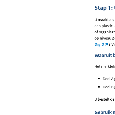
Stap 1:
U maakt als 
een plastic
of organisa
op niveau 2
DigiD
? V
Waaruit 
Het merkteke
Deel A 
Deel B 
U bestelt de
Gebruik 