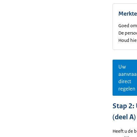
Merkte
Goed om 
De perso
Houd hie
Uw
aanvraa
direct
regelen
Stap 2:
(deel A)
Heeft u de 