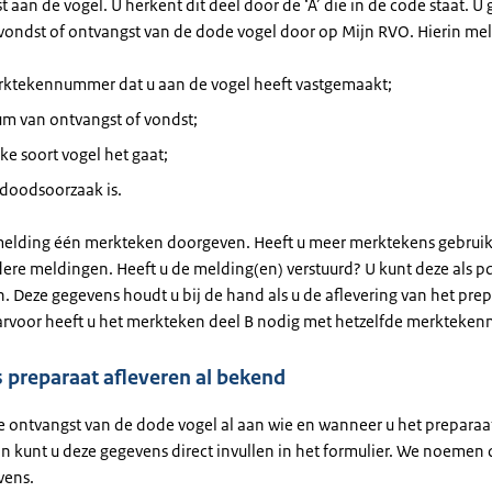
t aan de vogel. U herkent dit deel door de ‘A’ die in de code staat. U
vondst of ontvangst van de dode vogel door op Mijn RVO. Hierin mel
rktekennummer dat u aan de vogel heeft vastgemaakt;
um van ontvangst of vondst;
e soort vogel het gaat;
 doodsoorzaak is.
melding één merkteken doorgeven. Heeft u meer merktekens gebruik
ere meldingen. Heeft u de melding(en) verstuurd? U kunt deze als p
 Deze gegevens houdt u bij de hand als u de aflevering van het pre
aarvoor heeft u het merkteken deel B nodig met hetzelfde merkteke
 preparaat afleveren al bekend
de ontvangst van de dode vogel al aan wie en wanneer u het preparaa
n kunt u deze gegevens direct invullen in het formulier. We noemen 
vens.