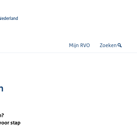
Nederland
Mijn RVO
Zoeken
n
n?
voor stap