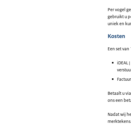
Per vogel g
gebruikt u 
uniek en ku
Kosten
Een set van
iDEAL |
verstuu
Factuur
Betaalt u vi
ons een bet
Nadat wij h
merktekens.