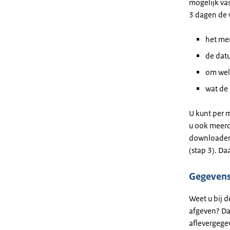
mogelijk vas
3 dagen de 
het me
de dat
om welk
wat de
U kunt per 
u ook meerd
downloaden.
(stap 3). D
Gegevens
Weet u bij 
afgeven? Da
aflevergege