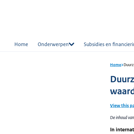
r de
tent
Home
Onderwerpen
Subsidies en financier
Home
Duurz
Duurz
waar
View this p
De inhoud van
In intern