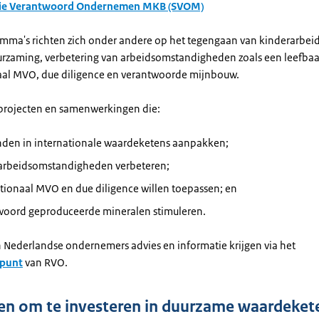
ie Verantwoord Ondernemen MKB (SVOM)
mma's richten zich onder andere op het tegengaan van kinderarbeid
rzaming, verbetering van arbeidsomstandigheden zoals een leefba
aal MVO,
due diligence
en verantwoorde mijnbouw.
projecten en samenwerkingen die:
nden in internationale waardeketens aanpakken;
 arbeidsomstandigheden verbeteren;
ationaal MVO en
due diligence
willen toepassen; en
woord geproduceerde mineralen stimuleren.
Nederlandse ondernemers advies en informatie krijgen via het
punt
van RVO.
en om te investeren in duurzame waardeket