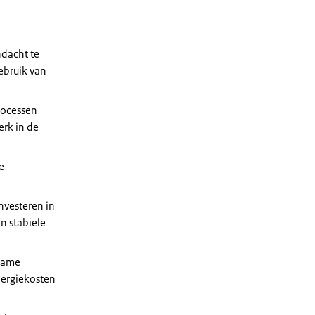
ndacht te
ebruik van
rocessen
erk in de
e
nvesteren in
n stabiele
rzame
nergiekosten