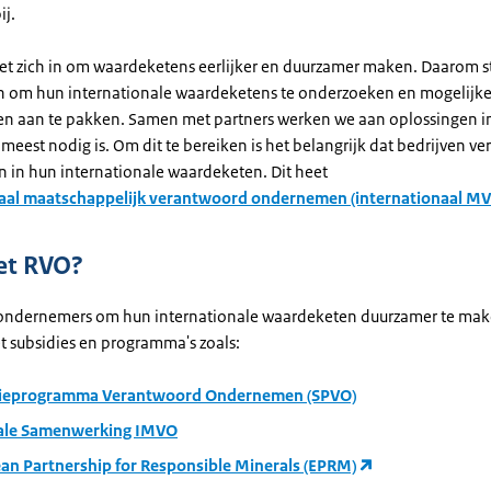
j.
et zich in om waardeketens eerlijker en duurzamer maken. Daarom s
en om hun internationale waardeketens te onderzoeken en mogelijke r
n aan te pakken. Samen met partners werken we aan oplossingen i
 meest nodig is. Om dit te bereiken is het belangrijk dat bedrijven v
in hun internationale waardeketen. Dit heet
naal maatschappelijk verantwoord ondernemen (internationaal M
et RVO?
ondernemers om hun internationale waardeketen duurzamer te mak
 subsidies en programma's zoals:
ieprogramma Verantwoord Ondernemen (SPVO)
ale Samenwerking IMVO
an Partnership for Responsible Minerals (EPRM)