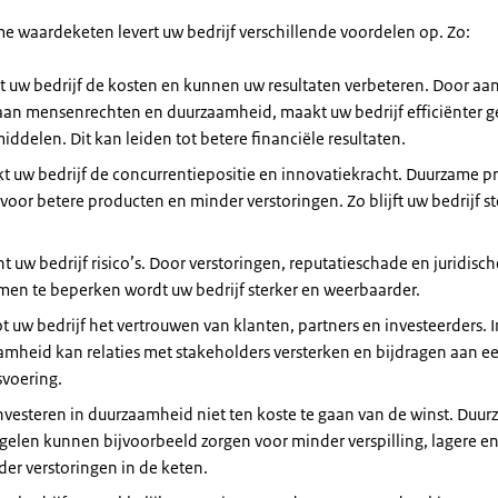
e waardeketen levert uw bedrijf verschillende voordelen op. Zo:
t uw bedrijf de kosten en kunnen uw resultaten verbeteren. Door aa
aan mensenrechten en duurzaamheid, maakt uw bedrijf efficiënter g
iddelen. Dit kan leiden tot betere financiële resultaten.
kt uw bedrijf de concurrentiepositie en innovatiekracht. Duurzame p
voor betere producten en minder verstoringen. Zo blijft uw bedrijf st
nt uw bedrijf risico’s. Door verstoringen, reputatieschade en juridisch
men te beperken wordt uw bedrijf sterker en weerbaarder.
t uw bedrijf het vertrouwen van klanten, partners en investeerders. I
mheid kan relaties met stakeholders versterken en bijdragen aan ee
svoering.
nvesteren in duurzaamheid niet ten koste te gaan van de winst. Duu
elen kunnen bijvoorbeeld zorgen voor minder verspilling, lagere e
er verstoringen in de keten.