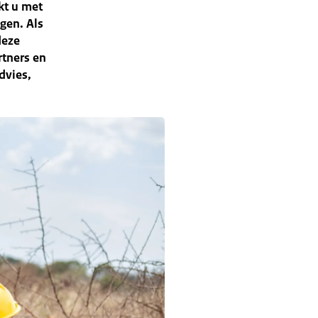
kt u met
gen. Als
deze
tners en
dvies,