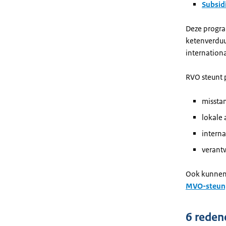
Subsid
Deze progra
ketenverduu
internation
RVO steunt 
missta
lokale
intern
verant
Ook kunnen 
MVO-steun
6 reden