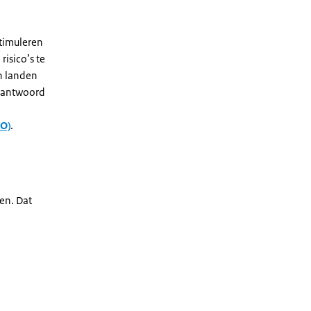
timuleren
isico’s te
n landen
erantwoord
VO)
.
en. Dat