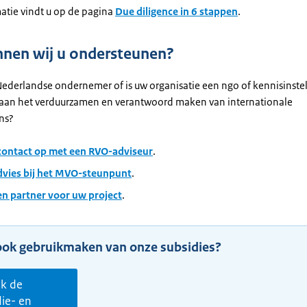
atie vindt u op de pagina
Due diligence in 6 stappen
.
nen wij u ondersteunen?
Nederlandse ondernemer of is uw organisatie een ngo of kennisinstell
 aan het verduurzamen en verantwoord maken van internationale
ns?
ontact op met een RVO-adviseur
.
advies bij het MVO-steunpunt
.
en partner voor uw project
.
ook gebruikmaken van onze subsidies?
k de
die- en