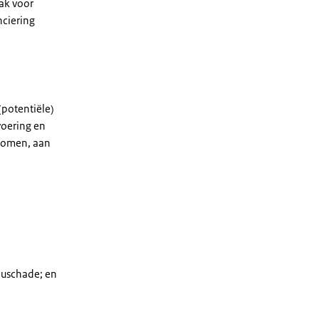
aak voor
nciering
potentiële)
voering en
rkomen, aan
euschade; en