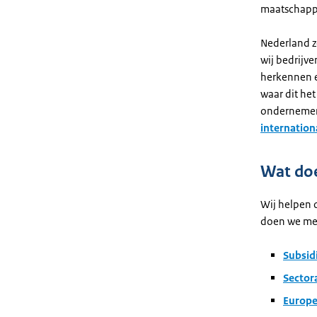
maatschappi
Nederland z
wij bedrijv
herkennen e
waar dit het
ondernemen 
internatio
Wat do
Wij helpen 
doen we met
Subsid
Sector
Europe