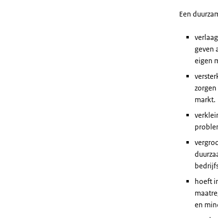
Een duurzam
verlaag
geven 
eigen m
verster
zorgen 
markt.
verklei
proble
vergroo
duurzaa
bedrijf
hoeft i
maatreg
en mind