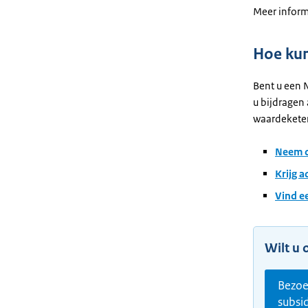
Meer inform
Hoe kun
Bent u een 
u bijdragen
waardekete
Neem c
Krijg 
Vind e
Wilt u 
Bezoe
subsi