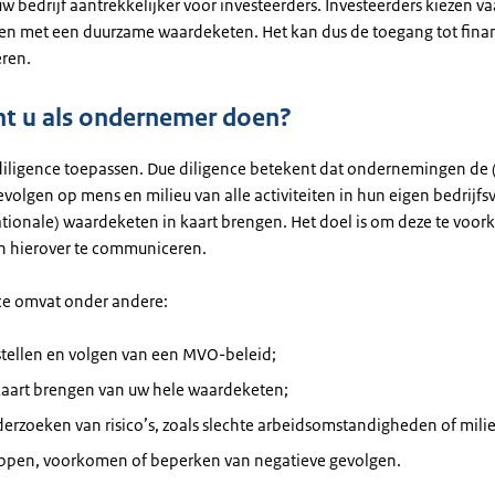
w bedrijf aantrekkelijker voor investeerders. Investeerders kiezen v
ven met een duurzame waardeketen. Het kan dus de toegang tot fina
eren.
t u als ondernemer doen?
iligence
toepassen.
Due diligence
betekent dat ondernemingen de (
volgen op mens en milieu van alle activiteiten in hun eigen bedrijfs
ationale) waardeketen in kaart brengen. Het doel is om deze te voo
n hierover te communiceren.
ce
omvat onder andere:
stellen en volgen van een MVO-beleid;
 kaart brengen van uw hele waardeketen;
erzoeken van risico’s, zoals slechte arbeidsomstandigheden of mili
oppen, voorkomen of beperken van negatieve gevolgen.