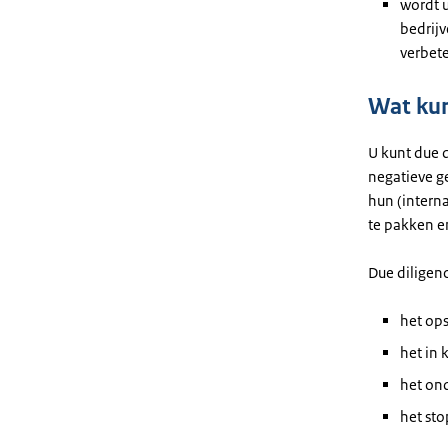
wordt u
bedrij
verbet
Wat kun
U kunt
due d
negatieve ge
hun (intern
te pakken e
Due diligen
het op
het in
het ond
het st