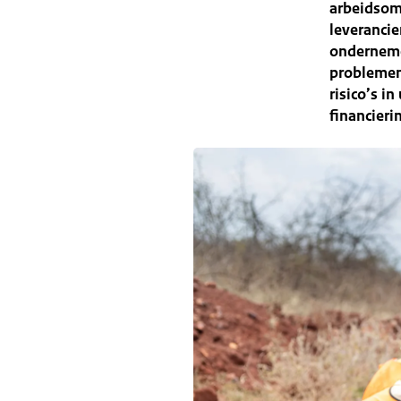
arbeidsom
leverancie
onderneme
problemen
risico’s i
financieri