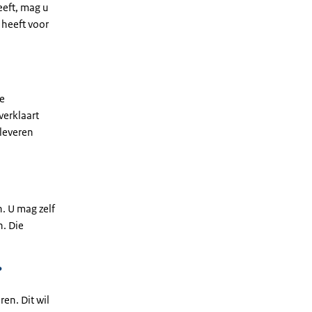
eeft, mag u
 heeft voor
ze
verklaart
leveren
. U mag zelf
n. Die
?
en. Dit wil