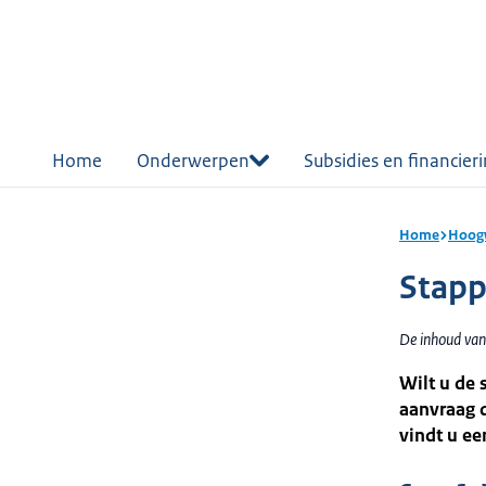
r de
tent
Home
Onderwerpen
Subsidies en financier
Home
Hoogw
Stapp
De inhoud van 
Wilt u de
aanvraag d
vindt u e