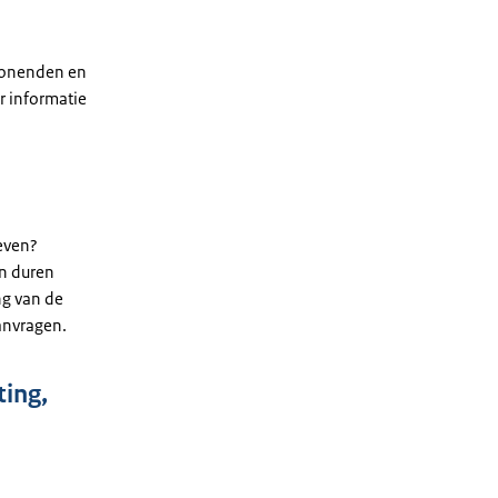
mwonenden en
r informatie
reven?
en duren
ng van de
anvragen.
ting,