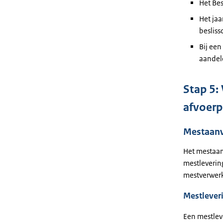
Het Be
Het jaa
beslis
Bij een
aandel
Stap 5:
afvoerp
Mestaanv
Het mestaan
mestleverin
mestverwerk
Mestlever
Een mestlev