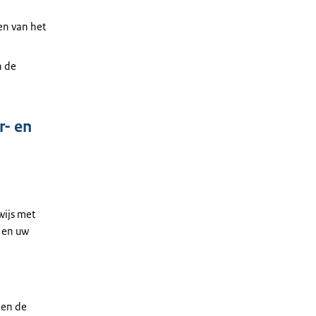
len van het
n de
r- en
wijs met
 en uw
 en de