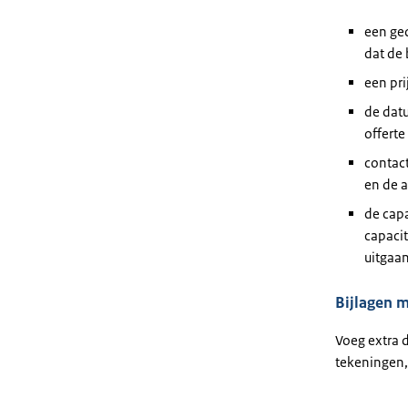
een ged
dat de 
een pri
de dat
offerte
contact
en de a
de capa
capacit
uitgaa
Bijlagen m
Voeg extra 
tekeningen,