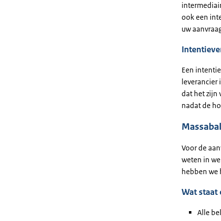
intermediai
ook een int
uw aanvraag
Intentieve
Een intentie
leverancier 
dat het zij
nadat de ho
Massaba
Voor de aan
weten in wel
hebben we h
Wat staat
Alle be