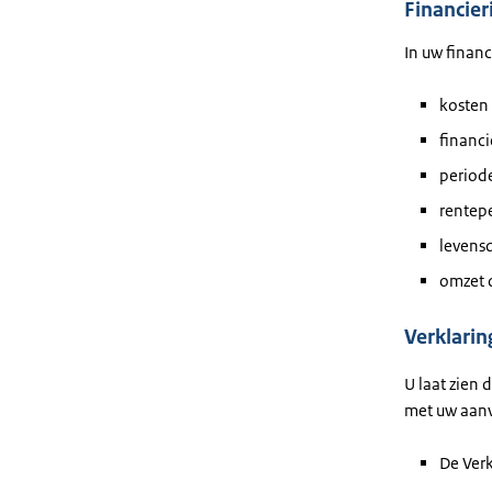
Financier
In uw financ
kosten 
financ
periode
rentepe
levensd
omzet d
Verklari
U laat zien 
met uw aan
De Ver