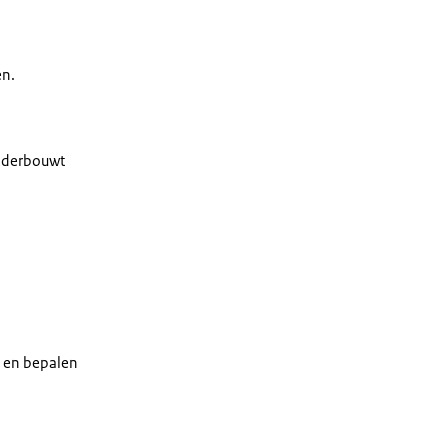
en.
onderbouwt
g en bepalen