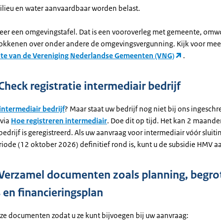
ilieu en water aanvaardbaar worden belast.
seer een omgevingstafel. Dat is een vooroverleg met gemeente, o
okkenen over onder andere de omgevingsvergunning. Kijk voor mee
te van de Vereniging Nederlandse Gemeenten (VNG)
.
Check registratie intermediair bedrijf
intermediair bedrijf
? Maar staat uw bedrijf nog niet bij ons ingesch
 via
Hoe registreren intermediair
. Doe dit op tijd. Het kan 2 maand
edrijf is geregistreerd. Als uw aanvraag voor intermediair vóór sluiti
iode (12 oktober 2026) definitief rond is, kunt u de subsidie HMV a
 Verzamel documenten zoals planning, begro
 en financieringsplan
ze documenten zodat u ze kunt bijvoegen bij uw aanvraag: