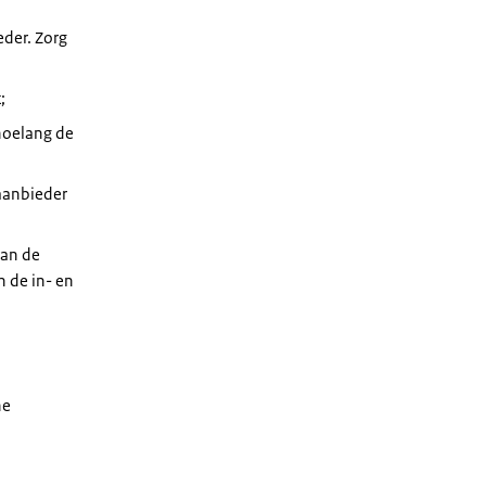
eder. Zorg
t;
hoelang de
 aanbieder
van de
n de in- en
he