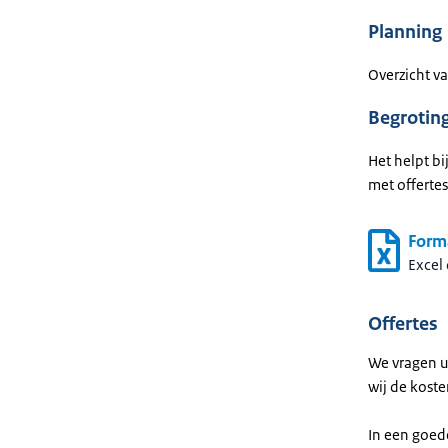
Planning
Overzicht v
Begrotin
Het helpt b
met offertes
Form
Excel
Offertes
We vragen u
wij de koste
In een goede