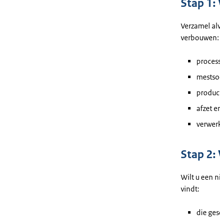
Stap 1:
Verzamel al
verbouwen:
process
mestsoo
product
afzet e
verwerk
Stap 2: 
Wilt u een n
vindt:
die ges