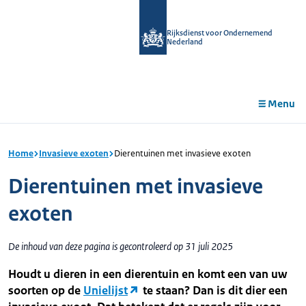
r de
tent
Rijksdienst voor Ondernemend
Nederland
Menu
Home
Invasieve exoten
Dierentuinen met invasieve exoten
Dierentuinen met invasieve
exoten
De inhoud van deze pagina is gecontroleerd op 31 juli 2025
Houdt u dieren in een dierentuin en komt een van uw
soorten op de
Unielijst
te staan? Dan is dit dier een