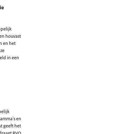
ie
pelijk
en houvast
n en het
nze
eld in een
elijk
ramma's en
t geeft het
 draagt RVO