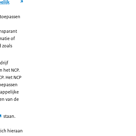
elijk
) toepassen
ansparant
matie of
 zoals
drijf
n het NCP.
CP. Het NCP
toepassen
appelijke
sen van de
staan.
ich hieraan