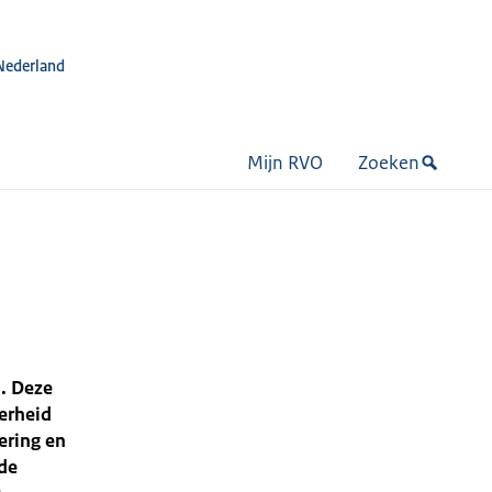
Nederland
Mijn RVO
Zoeken
. Deze
erheid
ering en
 de