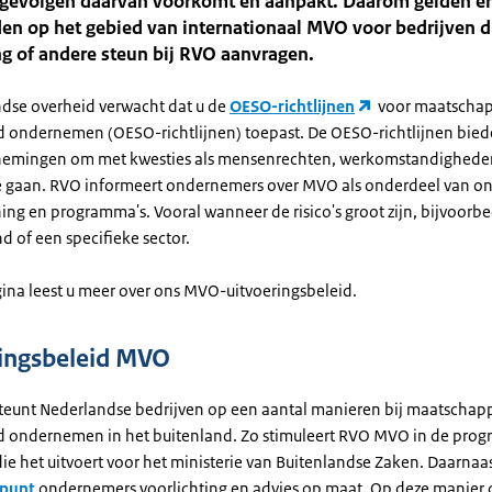
 gevolgen daarvan voorkomt en aanpakt. Daarom gelden er
en op het gebied van internationaal MVO voor bedrijven d
ng of andere steun bij RVO aanvragen.
dse overheid verwacht dat u de
OESO-richtlijnen
voor maatschap
 ondernemen (OESO-richtlijnen) toepast. De OESO-richtlijnen bied
nemingen om met kwesties als mensenrechten, werkomstandighede
e gaan. RVO informeert ondernemers over MVO als onderdeel van o
ing en programma's. Vooral wanneer de risico's groot zijn, bijvoorbe
nd of een specifieke sector.
ina leest u meer over ons MVO-uitvoeringsbeleid.
ingsbeleid MVO
eunt Nederlandse bedrijven op een aantal manieren bij maatschapp
 ondernemen in het buitenland. Zo stimuleert RVO MVO in de prog
ie het uitvoert voor het ministerie van Buitenlandse Zaken. Daarnaas
punt
ondernemers voorlichting en advies op maat. Op deze manier