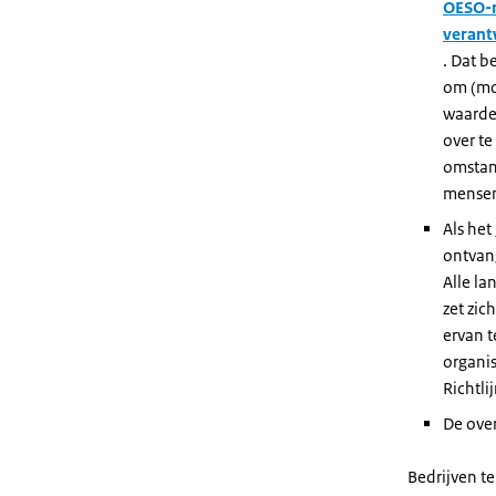
OESO-r
veran
. Dat b
om (mog
waardek
over t
omstan
mensen
Als het
ontvang
Alle la
zet zic
ervan 
organis
Richtli
De over
Bedrijven t