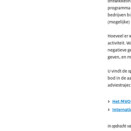
ontwikkelin
programma o
bedrijven b
(mogelijke)
Hoeveel er w
activiteit. 
negatieve g
geven, en m
U vindt de 
bod in de a
adviestrajec
Het MVO
Internat
In opdracht va