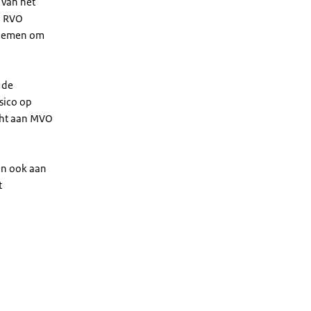
 van het
n RVO
e nemen om
 de
isico op
acht aan MVO
en ook aan
t