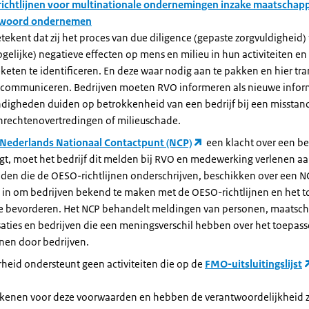
ichtlijnen voor multinationale ondernemingen inzake maatschapp
twoord ondernemen
etekent dat zij het proces van due diligence (gepaste zorgvuldigheid
elijke) negatieve effecten op mens en milieu in hun activiteiten en
eten te identificeren. En deze waar nodig aan te pakken en hier tr
e communiceren. Bedrijven moeten RVO informeren als nieuwe infor
digheden duiden op betrokkenheid van een bedrijf bij een misstand
rechtenovertredingen of milieuschade.
Nederlands Nationaal Contactpunt (NCP)
een klacht over een be
t, moet het bedrijf dit melden bij RVO en medewerking verlenen aa
nden die de OESO-richtlijnen onderschrijven, beschikken over een N
h in om bedrijven bekend te maken met de OESO-richtlijnen en het 
te bevorderen. Het NCP behandelt meldingen van personen, maatsch
aties en bedrijven die een meningsverschil hebben over het toepas
jnen door bedrijven.
heid ondersteunt geen activiteiten die op de
FMO-uitsluitingslijst
ekenen voor deze voorwaarden en hebben de verantwoordelijkheid z