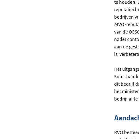
te houden. 
reputatiech
bedrijven vr
MVO-reputat
van de OESO-
nader conta
aan de gest
is, verbete
Het uitgang
Soms handel
dit bedrijf 
het ministe
bedrijf af 
Aandach
RVO besteed