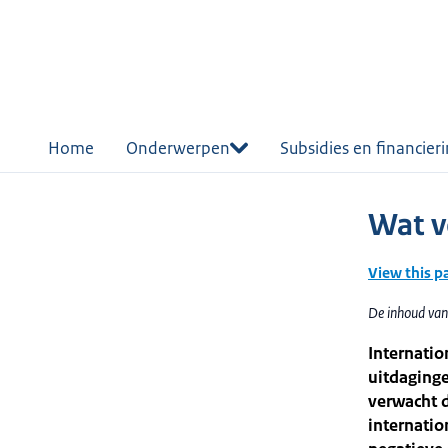
r de
tent
Home
Onderwerpen
Subsidies en financier
Wat v
View this p
De inhoud van 
Internati
uitdaging
verwacht d
internatio