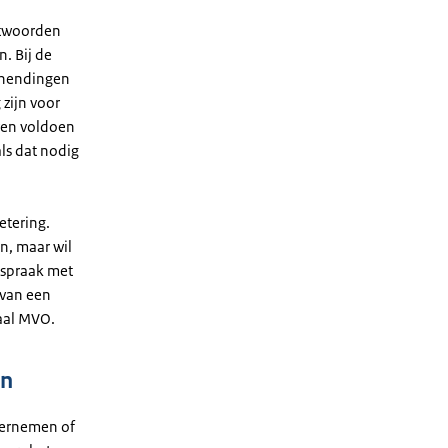
ntwoorden
. Bij de
schendingen
 zijn voor
ven voldoen
ls dat nodig
etering.
n, maar wil
enspraak met
 van een
naal MVO.
en
dernemen of