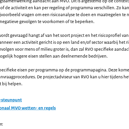
gssamenwerking aandacht aan MVO. Dit is afgestemd op de context
f de activiteit en kan per regeling of programma verschillen. Zo ka
ijvoorbeeld vragen om een risicoanalyse te doen en maatregelen t
 negatieve gevolgen te voorkomen of te beperken.
ordt gevraagd hangt af van het soort project en het risicoprofiel van
Wanneer een activiteit gericht is op een land en/of sector waarbij het r
evolgen voor mens of milieu groter is, dan zal RVO specifieke aand
ogelijk hogere eisen stellen aan deelnemende bedrijven.
specifieke eisen per programma op de programmapagina. Deze kom
anvraagprocedures. De projectadviseur van RVO kan u hier tijdens he
t bij helpen.
-steunpunt
ionaal MVO wetten- en regels
n: