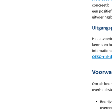
concreet bij
een positie
uitvoeringsb
Uitgangs
Het uitvoer
kennis en he
internationa
OESO-richtl
Voorwa
Om als bedr
overheidsst
Bedrijv
overee