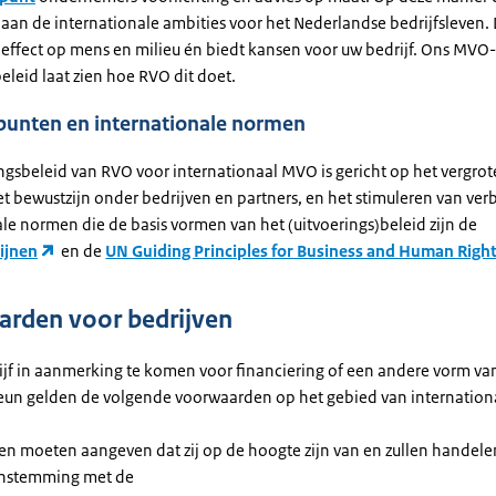
 aan de internationale ambities voor het Nederlandse bedrijfsleven. 
f effect op mens en milieu én biedt kansen voor uw bedrijf. Ons MVO-
eleid laat zien hoe RVO dit doet.
punten en internationale normen
ingsbeleid van RVO voor internationaal MVO is gericht op het vergro
t bewustzijn onder bedrijven en partners, en het stimuleren van ver
le normen die de basis vormen van het (uitvoerings)beleid zijn de
ijnen
en de
UN Guiding Principles for Business and Human Righ
arden voor bedrijven
ijf in aanmerking te komen voor financiering of een andere vorm va
eun gelden de volgende voorwaarden op het gebied van internatio
en moeten aangeven dat zij op de hoogte zijn van en zullen handele
nstemming met de