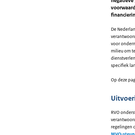
negatieve
voorwaard
financieri
De Nederlan
verantwoord
voor onder
milieu om t
dienstverlen
specifiek la
Op deze pag
Uitvoer
RVO onderst
verantwoord
regelingen d
MVO-steun