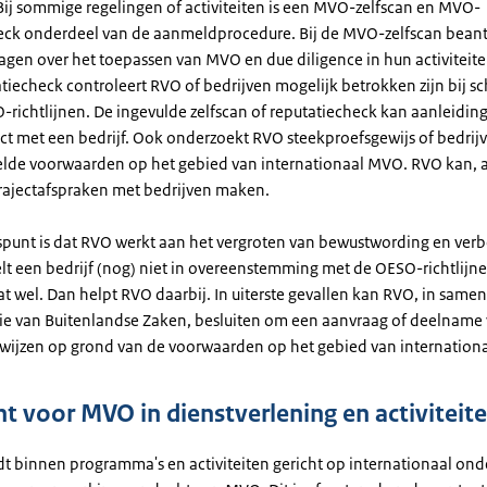
Bij sommige regelingen of activiteiten is een MVO-zelfscan en MVO-
eck onderdeel van de aanmeldprocedure. Bij de MVO-zelfscan bea
agen over het toepassen van MVO en due diligence in hun activiteiten
iecheck controleert RVO of bedrijven mogelijk betrokken zijn bij 
richtlijnen. De ingevulde zelfscan of reputatiecheck kan aanleiding
ct met een bedrijf. Ook onderzoekt RVO steekproefsgewijs of bedrij
elde voorwaarden op het gebied van internationaal MVO. RVO kan, a
rtrajectafspraken met bedrijven maken.
spunt is dat RVO werkt aan het vergroten van bewustwording en verb
t een bedrijf (nog) niet in overeenstemming met de OESO-richtlijne
dat wel. Dan helpt RVO daarbij. In uiterste gevallen kan RVO, in sam
rie van Buitenlandse Zaken, besluiten om een aanvraag of deelname
te wijzen op grond van de voorwaarden op het gebied van internatio
t voor MVO in dienstverlening en activiteit
t binnen programma's en activiteiten gericht op internationaal on