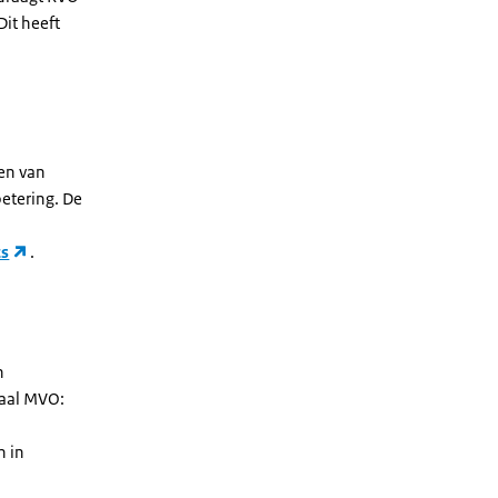
Dit heeft
ten van
betering. De
ts
.
n
naal MVO:
n in