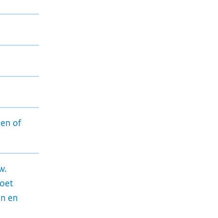
len of
w.
moet
en en