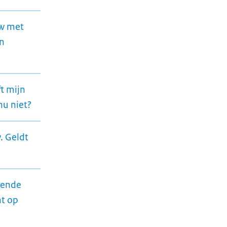
uw met
an
t mijn
nu niet?
. Geldt
kende
ht op