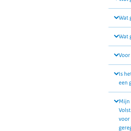
Wat 
Wat 
Voor
Is h
een 
Mijn
Vols
voor
gere