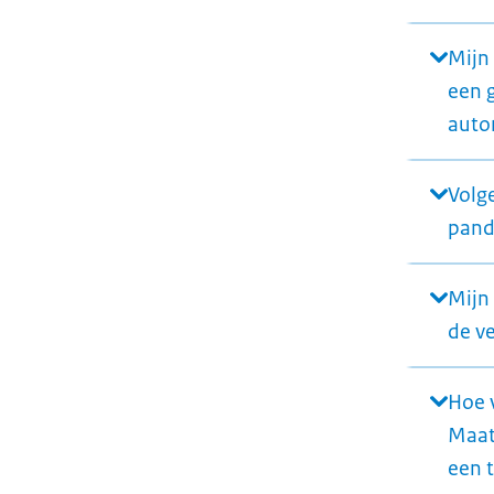
Mijn
een 
auto
Volg
pand 
Mijn
de v
Hoe 
Maatr
een 