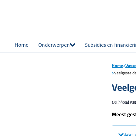
r de
tent
Home
Onderwerpen
Subsidies en financier
Home
Wette
Veelgestelde
Veelg
De inhoud van 
Meest gest
Wat 