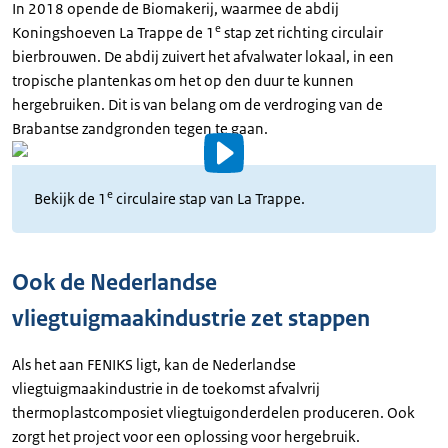
In 2018 opende de Biomakerij, waarmee de abdij
e
Koningshoeven La Trappe de 1
stap zet richting circulair
bierbrouwen. De abdij zuivert het afvalwater lokaal, in een
tropische plantenkas om het op den duur te kunnen
hergebruiken. Dit is van belang om de verdroging van de
Brabantse zandgronden tegen te gaan.
Video
details
e
Bekijk de 1
circulaire stap van La Trappe.
Ook de Nederlandse
vliegtuigmaakindustrie zet stappen
Als het aan FENIKS ligt, kan de Nederlandse
vliegtuigmaakindustrie in de toekomst afvalvrij
thermoplastcomposiet vliegtuigonderdelen produceren. Ook
zorgt het project voor een oplossing voor hergebruik.