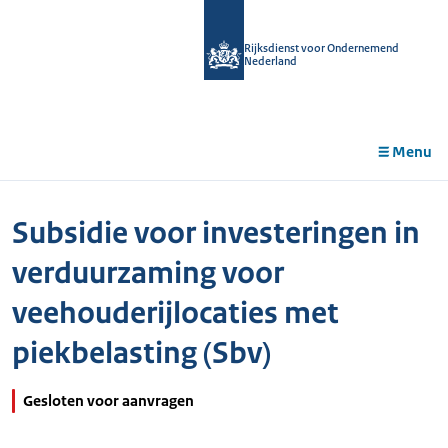
r de
tent
Rijksdienst voor Ondernemend
Nederland
Menu
Subsidie voor investeringen in
verduurzaming voor
veehouderijlocaties met
piekbelasting (Sbv)
Gesloten voor aanvragen