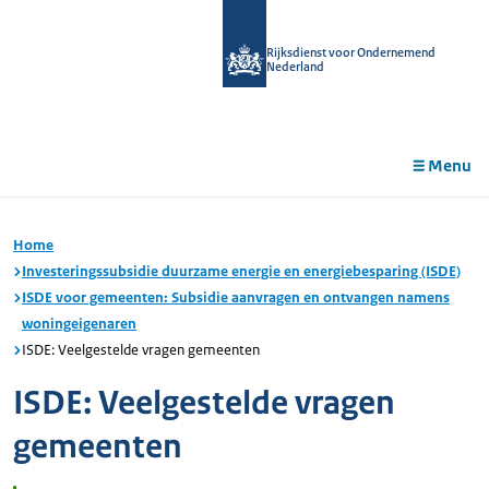
r de
tent
Rijksdienst voor Ondernemend
Nederland
Menu
Home
Investeringssubsidie duurzame energie en energiebesparing (ISDE)
ISDE voor gemeenten: Subsidie aanvragen en ontvangen namens
woningeigenaren
ISDE: Veelgestelde vragen gemeenten
ISDE: Veelgestelde vragen
gemeenten