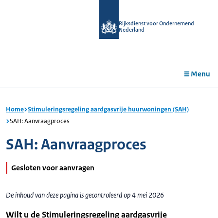
r de
tent
Rijksdienst voor Ondernemend
Nederland
Menu
Home
Stimuleringsregeling aardgasvrije huurwoningen (SAH)
SAH: Aanvraagproces
SAH: Aanvraagproces
Gesloten voor aanvragen
De inhoud van deze pagina is gecontroleerd op 4 mei 2026
Wilt u de Stimuleringsregeling aardgasvrije