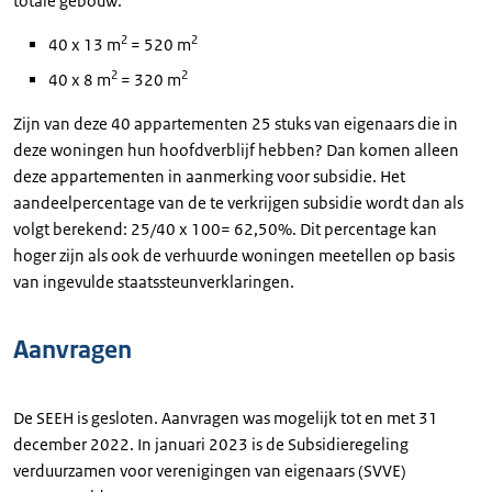
totale gebouw:
2
2
40 x 13 m
= 520 m
2
2
40 x 8 m
= 320 m
Zijn van deze 40 appartementen 25 stuks van eigenaars die in
deze woningen hun hoofdverblijf hebben? Dan komen alleen
deze appartementen in aanmerking voor subsidie. Het
aandeelpercentage van de te verkrijgen subsidie wordt dan als
volgt berekend: 25/40 x 100= 62,50%. Dit percentage kan
hoger zijn als ook de verhuurde woningen meetellen op basis
van ingevulde staatssteunverklaringen.
Aanvragen
De SEEH is gesloten. Aanvragen was mogelijk tot en met 31
december 2022. In januari 2023 is de Subsidieregeling
verduurzamen voor verenigingen van eigenaars (SVVE)