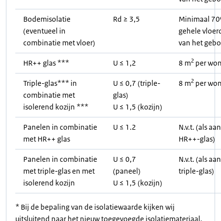
Bodemisolatie
Rd ≥ 3,5
Minimaal 70
(eventueel in
gehele vloer
combinatie met vloer)
van het geb
2
HR++ glas ***
U ≤ 1,2
8 m
per won
2
Triple-glas*** in
U ≤ 0,7 (triple-
8 m
per won
combinatie met
glas)
isolerend kozijn ***
U ≤ 1,5 (kozijn)
Panelen in combinatie
U ≤ 1.2
N.v.t. (als a
met HR++ glas
HR++-glas)
Panelen in combinatie
U ≤ 0,7
N.v.t. (als a
met triple-glas en met
(paneel)
triple-glas)
isolerend kozijn
U ≤ 1,5 (kozijn)
* Bij de bepaling van de isolatiewaarde kijken wij
uitsluitend naar het nieuw toegevoegde isolatiemateriaal.