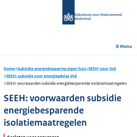
r de
tent
Rijksdienst voor Ondernemend
Nederland
Menu
Home
Subsidie energiebesparing eigen huis (SEEH) voor VvE
SEEH: subsidie voor energieadvies VvE
SEEH: voorwaarden subsidie energiebesparende isolatiemaatregelen
SEEH: voorwaarden subsidie
energiebesparende
isolatiemaatregelen