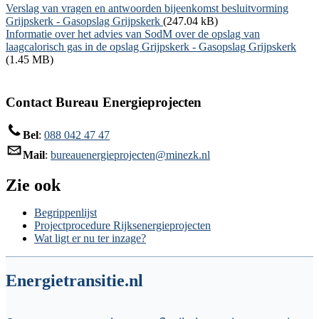
Document
Verslag van vragen en antwoorden bijeenkomst besluitvorming
Grijpskerk - Gasopslag Grijpskerk
(247.04 kB)
Document
Informatie over het advies van SodM over de opslag van
laagcalorisch gas in de opslag Grijpskerk - Gasopslag Grijpskerk
(1.45 MB)
Contact Bureau Energieprojecten
Bel
:
088 042 47 47
Mail
:
bureauenergieprojecten@minezk.nl
Zie ook
Begrippenlijst
Projectprocedure Rijksenergieprojecten
Wat ligt er nu ter inzage?
Energietransitie.nl