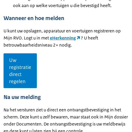
ook aan op welke voertuigen u die bevestigd heeft.
Wanneer en hoe melden
U kunt uw opslagen, apparatuur en voertuigen registreren op
Mijn RVO. Logt u in met
eHerkenning
? U heeft
betrouwbaarheidsniveau 2+ nodig.
Uw
registratie
direct
regelen
Na uw melding
Na het versturen ziet u direct een ontvangstbevestiging in het
scherm. Deze kunt u zelf bewaren, maar staat ook in Mijn dossier
onder Documenten. De ontvangstbevestiging is uw meldbewijs
en deze kunt u laten zien bij een controle.