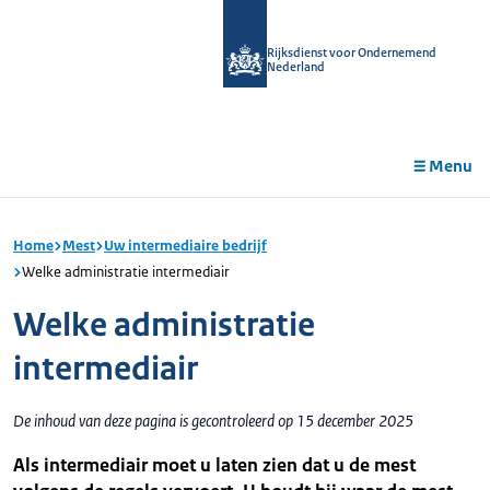
r de
tent
Rijksdienst voor Ondernemend
Nederland
Menu
Home
Mest
Uw intermediaire bedrijf
Welke administratie intermediair
Welke administratie
intermediair
De inhoud van deze pagina is gecontroleerd op 15 december 2025
Als intermediair moet u laten zien dat u de mest