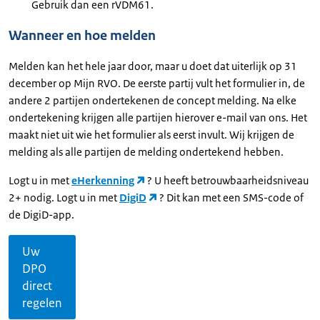
Gebruik dan een rVDM61.
Wanneer en hoe melden
Melden kan het hele jaar door, maar u doet dat uiterlijk op 31
december op Mijn RVO. De eerste partij vult het formulier in, de
andere 2 partijen ondertekenen de concept melding. Na elke
ondertekening krijgen alle partijen hierover e-mail van ons. Het
maakt niet uit wie het formulier als eerst invult. Wij krijgen de
melding als alle partijen de melding ondertekend hebben.
Logt u in met
eHerkenning
? U heeft betrouwbaarheidsniveau
2+ nodig. Logt u in met
DigiD
? Dit kan met een SMS-code of
de DigiD-app.
Uw
DPO
direct
regelen