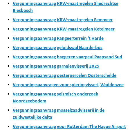
Vergunningsaanvraag KRW-maatregelen Sliedrechtse
Biesbosch
Vergunningsaanvraag KRW-maatregelen Eemmeer
Vergunningsaanvraag KRW-maatregelen Ketelmeer
Vergunningsaanvraag Rangeerterrein ‘t Harde
Vergunningsaanvraag geluidswal Naarderbos
Vergunningsaanvraag baggeren vaargeul Paapsand Sud
Vergunningsaanvraag garnalenvisserij 2025
Vergunningsaanvraag oesterpercelen Oosterschelde
Vergunningsaanvragen voor spieringvisserij Waddenzee
Vergunningsaanvraag seismisch onderzoek
Noordzeebodem
Vergunningsaanvraag mosselzaadvisserij in de
zuidwestelijke delta
Vergunningsaanvraag voor Rotterdam The Hague Airport