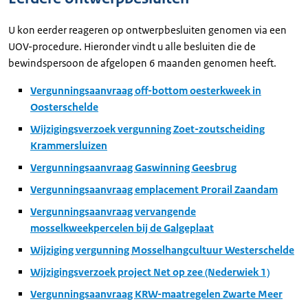
U kon eerder reageren op ontwerpbesluiten genomen via een
UOV-procedure. Hieronder vindt u alle besluiten die de
bewindspersoon de afgelopen 6 maanden genomen heeft.
Vergunningsaanvraag off-bottom oesterkweek in
Oosterschelde
Wijzigingsverzoek vergunning Zoet-zoutscheiding
Krammersluizen
Vergunningsaanvraag Gaswinning Geesbrug
Vergunningsaanvraag emplacement Prorail Zaandam
Vergunningsaanvraag vervangende
mosselkweekpercelen bij de Galgeplaat
Wijziging vergunning Mosselhangcultuur Westerschelde
Wijzigingsverzoek project Net op zee (Nederwiek 1)
Vergunningsaanvraag KRW-maatregelen Zwarte Meer