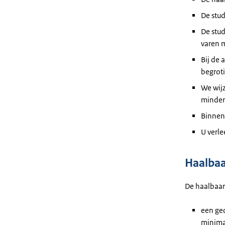
De stu
De stu
varen 
Bij de 
begrot
We wij
minder
Binnen
U
verle
Haalbaa
De
haalbaar
een ged
minima