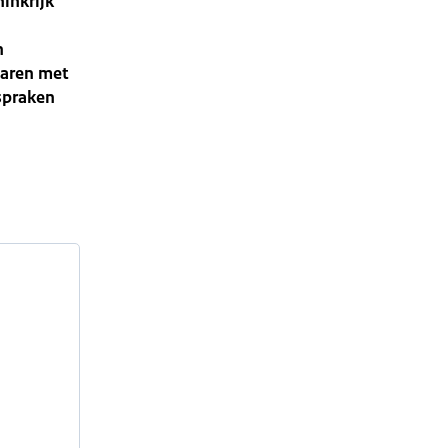
inkrijk
n
varen met
fspraken