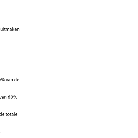
 uitmaken
70% van de
e van 60%
 de
totale
.