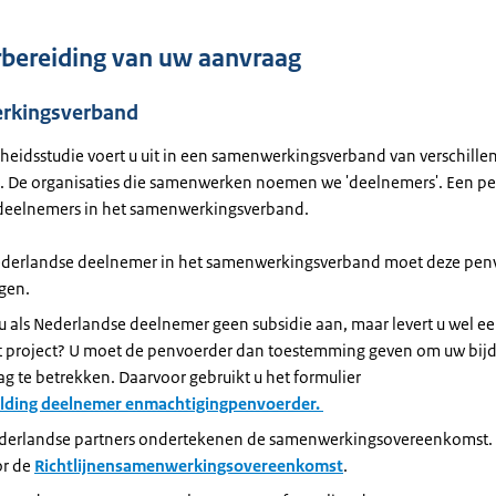
bereiding van uw aanvraag
rkingsverband
heidsstudie
voert u uit in een
samenwerkingsverband
van verschille
s. De organisaties die samenwerken noemen we 'deelnemers'. Een pe
deelnemers in het
samenwerkingsverband
.
ederlandse deelnemer in het
samenwerkingsverband
moet deze pen
gen
.
u als Nederlandse deelnemer geen subsidie aan, maar levert u wel e
t project? U moet
de penvoerder dan toestemming geven om uw
bij
ag te
betrekken
.
Daarvoor gebruikt u het formulier
ding deelnemer en
machtiging
penvoerder.
ederlandse partners
ondertekenen
de
samenwerkingsovereenkomst
.
or de
Richtlijnen
samenwerkingsovereenkomst
.