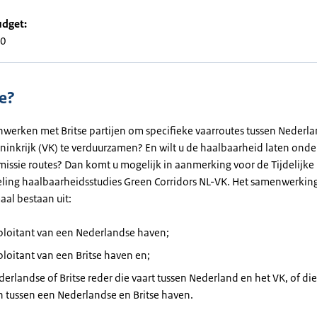
udget:
00
e?
nwerken met Britse partijen om
specifieke
vaarroutes
tussen Nederl
ninkrijk (VK) te verduurzamen?
En wilt u d
e haalbaarheid laten ond
missie routes?
Dan komt u mogelijk in
aanmerking
voor de Tijdelijke
eling
haalbaarheidsstudies
Green Corridors NL-VK. Het
samenwerkin
al bestaan uit:
ploitant
van een Nederlandse haven;
ploitant
van een Britse haven en;
derlandse of Britse
reder
die vaart tussen Nederland en het VK, of di
n tussen een Nederlandse en Britse haven.