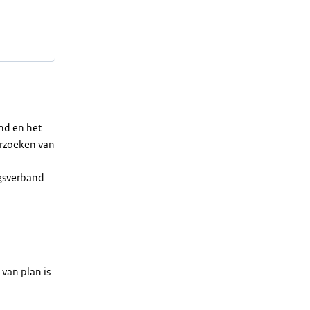
and
en het
erzoeken van
gsverband
e
van plan is