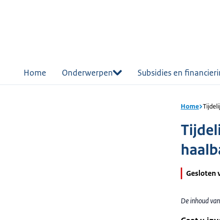
r de
tent
Home
Onderwerpen
Subsidies en financier
Home
Tijdel
Tijdel
haalb
Gesloten 
De inhoud van