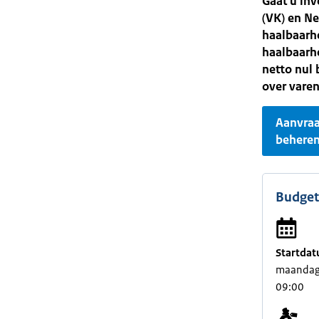
Gaat u inv
(VK) en Ne
haalbaarh
haalbaarhe
netto nul 
over varen
Aanvra
behere
Budget
Startdat
maandag 
09:00