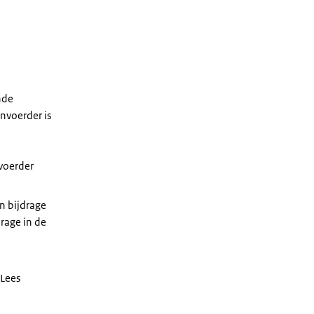
nde
nvoerder is
voerder
en
bijdrage
drage
in de
 Lees