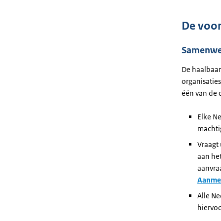
De voor
Samenwe
De
haalbaar
organisatie
één van de 
Elke N
machti
Vraagt 
aan he
aanvra
Aanmel
Alle N
hiervo