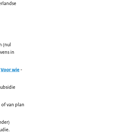
erlandse
n (nul
vens in
r
Voor wie
-
ubsidie
, of
van plan
eder
)
udie
.