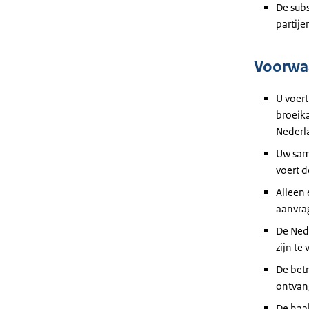
De subs
partij
Voorwa
U voer
broeik
Nederl
Uw
sam
voert 
Alleen
aanvra
De Ned
zijn
te 
De betr
ontvang
De
haa