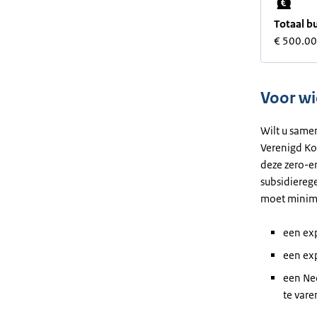
Totaal b
€ 500.0
Voor wi
Wilt u same
Verenigd Ko
deze zero-e
subsidiereg
moet minima
een
ex
een
ex
een Ne
te vare