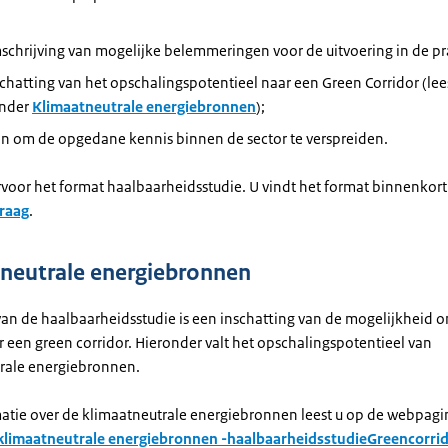
schrijving van mogelijke
belemmeringen
voor de
uitvoering
in de pr
schatting van het
opschalingspotentieel
naar een Green C
orridor
(lee
nder
Klimaatneutrale energiebronnen
);
an om de
opgedane
kennis binnen de sector te verspreiden.
rvoor het format haalbaarheidsstudie. U vindt het format binnenkor
raag
.
neutrale energiebronnen
van de
haalbaarheidsstudie
is een inschatting van de mogelijkheid o
r een green
corridor
.
Hieronder valt het
opschalingspotentieel
van
rale energiebronnen.
atie over de klimaatneutrale energiebronnen leest u op de webpagi
klimaatneutrale energiebronnen -
haalbaarheidsstudie
Green
corri