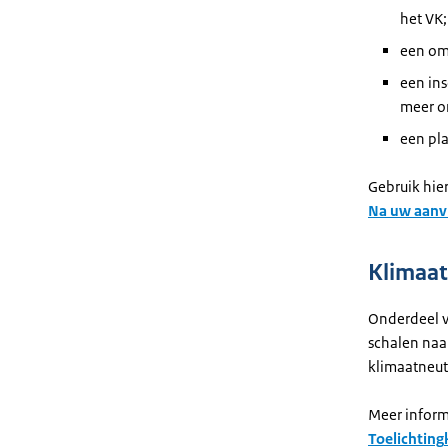
het VK;
een om
een in
meer o
een pl
Gebruik hie
Na uw aanv
Klimaat
Onderdeel 
schalen
naa
klimaatneut
Meer inform
Toelichting