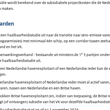
idie wordt berekend over de subsidiabele projectkosten die de Ned
en maken.
arden
t een
haalbaarheidsstudie
uit naar de
transitie
naar zero-emissie vare
asgasemissies
) met minimaal één schip, op een
corridor
tussen zeeha
and en het VK.
e
enwerkingsverband
-
bestaande
uit minstens de 1
3 partijen onde
de
haalbaarheidsstudie
uit.
 een Nederlandse havenexploitant of een Nederlandse
reder
kan
de s
gen.
erlandse havenexploitant of Nederlandse
reder
moet al actief varen
varen, tussen een Nederlandse en een Britse haven.
okken Britse havenexploitant (en, indien van t
oepassing
, de Britse
r
t (of ontvangen) subsidie van het VK voor dezelfde
haalbaarheidsst
lbaarheidsstudie
start op of na 1 november 2024.