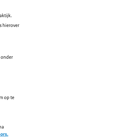
aktijk.
s hierover
t onder
m op te
na
dors
.