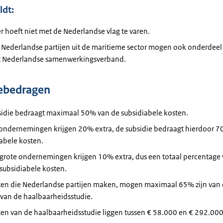
ldt:
r
hoeft niet met de Nederlandse vlag te varen.
Nederlandse partijen uit de
maritieme
sector
mogen ook
onderdeel
t Nederlandse
samenwerkingsverband
.
iebedragen
sidie
bedraagt
maximaal 50% van de
subsidiabele
kosten.
ondernemingen
krijgen 20% extra, de subsidie bedraagt hierdoor 
abele kosten.
grote
ondernemingen
krijgen 10% extra, dus een totaal percentag
subsidiabele kosten.
ten die Nederlandse partijen maken, mogen maximaal 65% zijn van
 van de
haalbaarheidsstudie
.
ten van de
haalbaarheidsstudie
liggen tussen € 58.000 en € 292.000