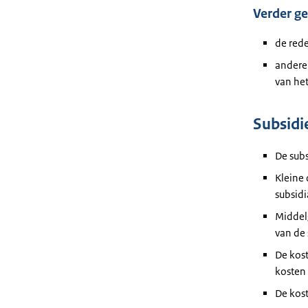
Verder ge
de
rede
andere 
van he
Subsid
De sub
Kleine
subsidi
Middel
van de 
De kos
kosten
De kos