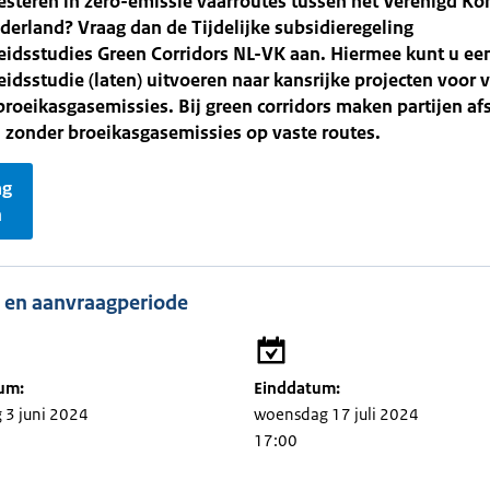
esteren in zero-emissie vaarroutes tussen het Verenigd Kon
derland? Vraag dan de Tijdelijke subsidieregeling
eidsstudies Green Corridors NL-VK aan. Hiermee kunt u ee
idsstudie (laten) uitvoeren naar kansrijke projecten voor 
broeikasgasemissies. Bij green corridors maken partijen a
 zonder broeikasgasemissies op vaste routes.
ag
n
 en aanvraagperiode
um:
Einddatum:
3 juni 2024
woensdag 17 juli 2024
17:00