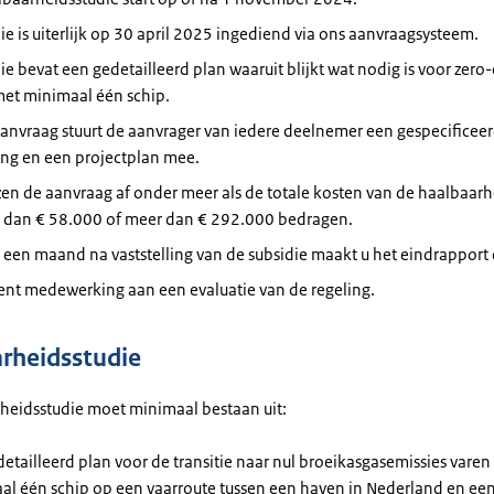
die
is uiterlijk op 30 april 2025
ingediend
via ons aanvraagsysteem.
die
bevat
een gedetailleerd plan waaruit blijkt wat nodig is voor zero
met minimaal één schip.
aanvraag stuurt de aanvrager van iedere deelnemer een
gespecificee
ing
en een
projectplan
mee.
zen de aanvraag af onder meer als de
totale
kosten van de haalbaarh
 dan € 58.000 of meer dan € 292.000 bedragen.
 een maand na
vaststelling
van de subsidie maakt u het eindrapport
ent
medewerking
aan een evaluatie van de regeling.
rheidsstudie
heidsstudie
moet minimaal bestaan uit:
etailleerd plan voor de
transitie
naar nul broeikasgasemissies varen
al één schip op een
vaarroute
tussen een haven in Nederland en een