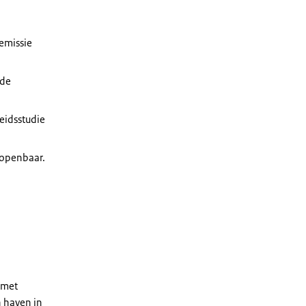
-emissie
rde
eidsstudie
 openbaar.
 met
 haven in