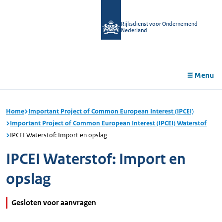
r de
tent
Rijksdienst voor Ondernemend
Nederland
Menu
Home
Important Project of Common European Interest (IPCEI)
Important Project of Common European Interest (IPCEI) Waterstof
IPCEI Waterstof: Import en opslag
IPCEI Waterstof: Import en
opslag
Gesloten voor aanvragen