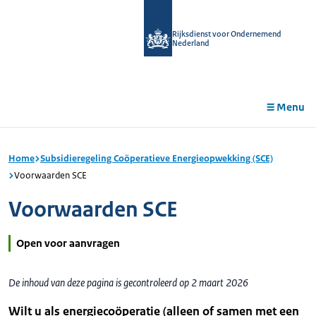
r de
tent
Rijksdienst voor Ondernemend
Nederland
Menu
Home
Subsidieregeling Coöperatieve Energieopwekking (SCE)
Voorwaarden SCE
Voorwaarden SCE
Open voor aanvragen
De inhoud van deze pagina is gecontroleerd op 2 maart 2026
Wilt u als energiecoöperatie (alleen of samen met een