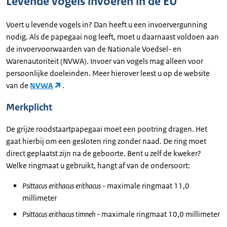
Levende vogels invoeren in de EU
Voert u levende vogels in? Dan heeft u een invoervergunning
nodig. Als de papegaai nog leeft, moet u daarnaast voldoen aan
de invoervoorwaarden van de Nationale Voedsel- en
Warenautoriteit (NVWA). Invoer van vogels mag alleen voor
persoonlijke doeleinden. Meer hierover leest u op de website
van de
NVWA
.
Merkplicht
De grijze roodstaartpapegaai moet een pootring dragen. Het
gaat hierbij om een gesloten ring zonder naad. De ring moet
direct geplaatst zijn na de geboorte. Bent u zelf de kweker?
Welke ringmaat u gebruikt, hangt af van de ondersoort:
Psittacus erithacus erithacus
- maximale ringmaat 11,0
millimeter
Psittacus erithacus timneh
- maximale ringmaat 10,0 millimeter