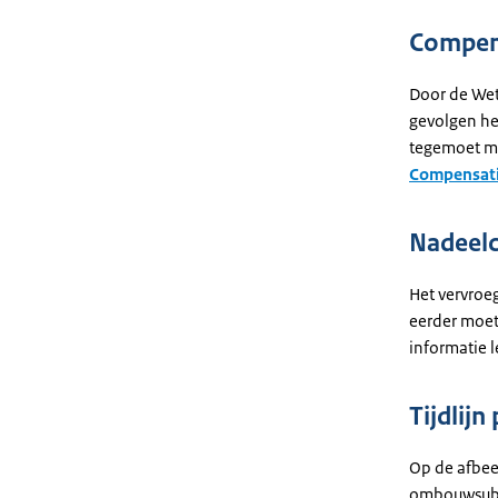
Compen
Door de Wet
gevolgen he
tegemoet me
Compensati
Nadeel
Het vervroeg
eerder moet
informatie 
Tijdlij
Op de afbeel
ombouwsubs