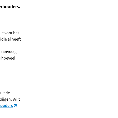
erhouders.
die voor het
die al heeft
n aanvraag
u hoeveel
uit de
rijgen. Wilt
houders