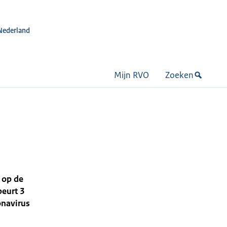
Nederland
Mijn RVO
Zoeken
 op de
beurt 3
onavirus