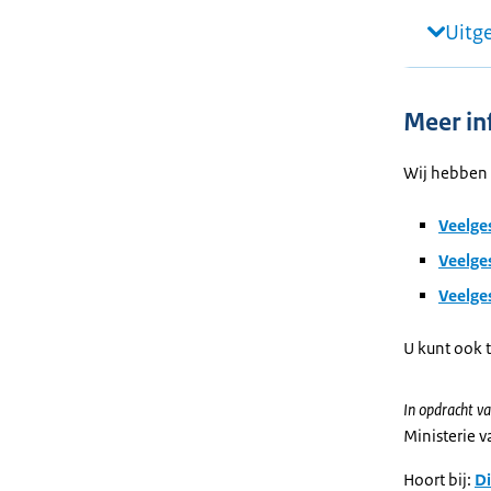
Uitg
Meer in
Wij hebben 
Veelge
Veelge
Veelge
U kunt ook t
In opdracht va
Ministerie 
Hoort bij:
Di