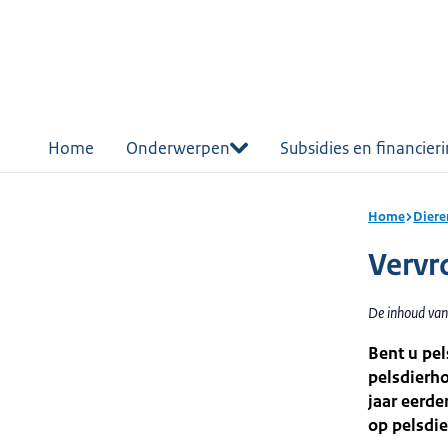
r de
tent
Home
Onderwerpen
Subsidies en financier
Home
Diere
Vervr
De inhoud van
Bent u pel
pelsdierho
jaar eerde
op pelsdie