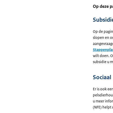
Op deze pa
Subsid
Op de pagi
slopen en o
aangevraagd.
Stappenpla
wilt doen. 
subsidie u m
Sociaal
Er is ook e
pelsdierhou
u meer info
(NFE) helpt u