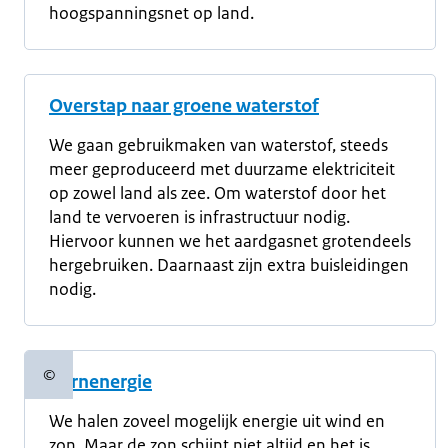
hoogspanningsnet op land.
Overstap naar groene waterstof
We gaan gebruikmaken van waterstof, steeds
meer geproduceerd met duurzame elektriciteit
op zowel land als zee. Om waterstof door het
land te vervoeren is infrastructuur nodig.
Hiervoor kunnen we het aardgasnet grotendeels
hergebruiken. Daarnaast zijn extra buisleidingen
nodig.
©
Kernenergie
Copyrightinformatie
We halen zoveel mogelijk energie uit wind en
zon. Maar de zon schijnt niet altijd en het is