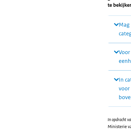
te bekijke
Mag 
cate
Voor 
eenh
In ca
voor
bove
In opdracht va
Ministerie 