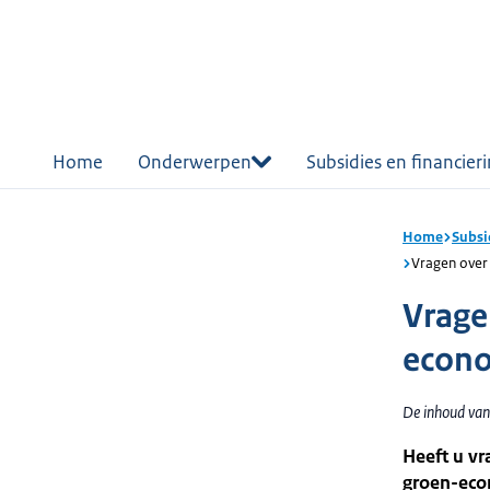
r de
tent
Home
Onderwerpen
Subsidies en financier
Home
Subsi
Vragen over
Vrage
econo
De inhoud van
Heeft u vr
groen-econ