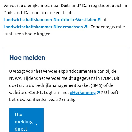
Vervoert u dierlijke mest naar Duitsland? Dan registreert u zich in
Duitsland. Dat doet u één keer bij de
Landwirtschaftskammer Nordrhein-Westfalen
of
Landwirtschaftskammer Niedersachsen
. Zonder registratie
kunt u een boete krijgen.
Hoe melden
U vraagt voor het vervoer exportdocumenten aan bij de
NVWA. Tijdens het vervoer meldt u gegevens in rVDM. Dit
doet u via uw bedrijfsmanagementpakket (BMS) of de
website e-CertNL. Logt u in met
eHerkenning
? U heeft
betrouwbaarheidsniveau 2+nodig.
Uw
melding
direct