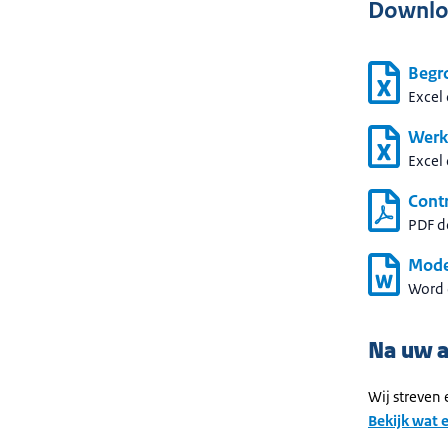
Downlo
Begr
Excel
Werk
Excel
Contr
PDF 
Mode
Word
Na uw 
Wij streven
Bekijk wat 