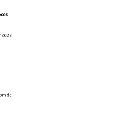
oces
r 2022
 om de