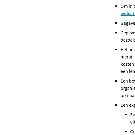
Om in t
websit
Gegeve
Gegeve
bezoek
Het pe
hierbij
kosten
een le
Een be
organis
op naa
Een exp
Ev
ui
Ge