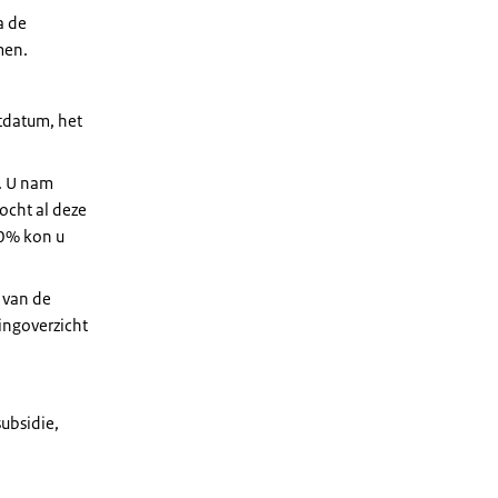
a de
men.
tdatum, het
. U nam
ocht al deze
10% kon u
 van de
ingoverzicht
ubsidie,