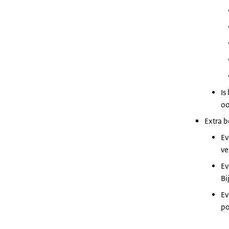
Is
oo
Extra b
Ev
ve
Ev
Bi
Ev
po