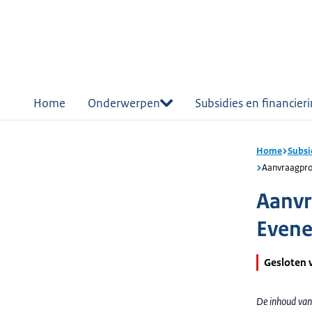
r de
tent
Home
Onderwerpen
Subsidies en financier
Home
Subsi
Aanvraagpro
Aanvr
Evene
Gesloten 
De inhoud van