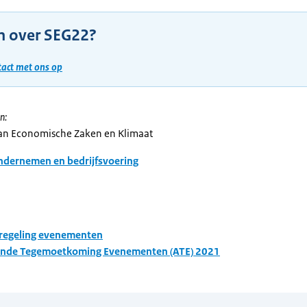
n over SEG22?
act met ons op
n:
van Economische Zaken en Klimaat
dernemen en bedrijfsvoering
regeling evenementen
ende Tegemoetkoming Evenementen (ATE) 2021