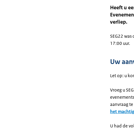
Heeft u e
Evenement
verliep.
SEG22 was o
17:00 uur.
Uw aanv
Let op: u k
Vroeg u SE
evenements
aanvraag te
het machtig
U had de vo