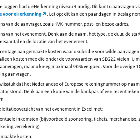
e loggen had u eHerkenning niveau 3 nodig. Dit kunt u aanvragen vi
e voor eHerkenning
. Let op: dit kan een paar dagen in beslag ne
ns van de aanvrager, zoals KVK-nummer, post- en bezoekadres.
ns van het evenement. Denk aan de naam, het type, de duur, de star
ersaantal en de locatie van het evenement.
rcentage aan gemaakte kosten waar u subsidie voor wilde aanvragen
 alleen kosten mee die onder de voorwaarden van SEG22 vielen. U m
 aanvragen, maar u kreeg maximaal 90% vergoed. Voor de overige 
ning aanvragen.
wijsstuk dat het Nederlandse of Europese rekeningnummer op naam
ator stond. Denk aan een kopie van de bankpas of een recent reken
m.
loitatieoverzicht van het evenement in Excel met:
entuele inkomsten (bijvoorbeeld sponsoring, tickets, merchandise, s
tkering verzekering)
maakte kosten: