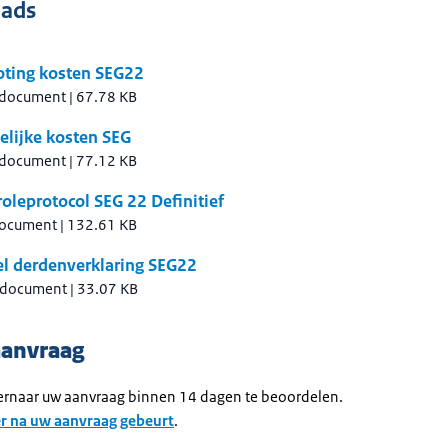
ads
oting kosten SEG22
 document
|
67.78 KB
elijke kosten SEG
 document
|
77.12 KB
oleprotocol SEG 22 Definitief
document
|
132.61 KB
l derdenverklaring SEG22
 document
|
33.07 KB
aanvraag
 ernaar uw aanvraag binnen 14 dagen te beoordelen.
er na uw aanvraag gebeurt
.