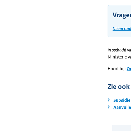
Vrage
Neem cont
In opdracht va
Ministerie 
Hoort bij:
On
Zie ook
Subsidie
Aanvull