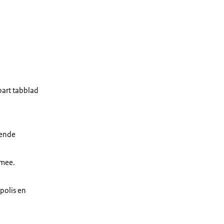
part tabblad
eende
 mee.
polis en