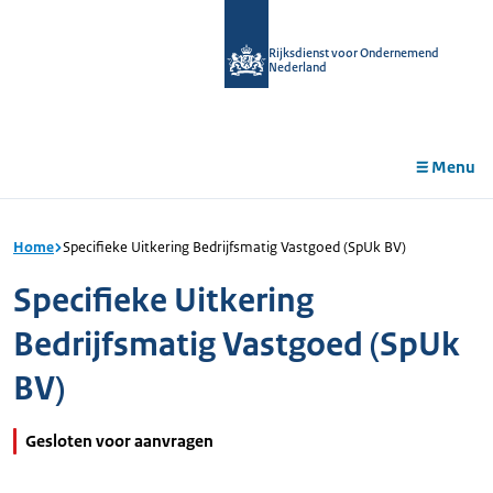
r de
tent
Rijksdienst voor Ondernemend
Nederland
Menu
Home
Specifieke Uitkering Bedrijfsmatig Vastgoed (SpUk BV)
Specifieke Uitkering
Bedrijfsmatig Vastgoed (SpUk
BV)
Gesloten voor aanvragen