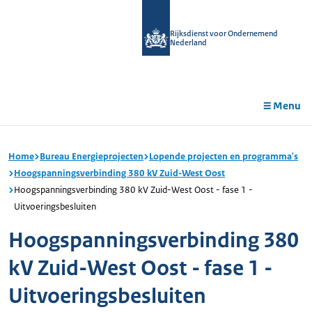
r de
tent
Rijksdienst voor Ondernemend
Nederland
Menu
Home
Bureau Energieprojecten
Lopende projecten en programma's
Hoogspanningsverbinding 380 kV Zuid-West Oost
Hoogspanningsverbinding 380 kV Zuid-West Oost - fase 1 -
Uitvoeringsbesluiten
Hoogspanningsverbinding 380
kV Zuid-West Oost - fase 1 -
Uitvoeringsbesluiten