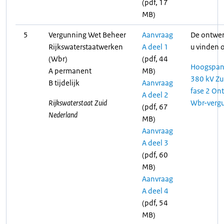
(pdf, 17
MB)
5
Vergunning Wet Beheer
Aanvraag
De ontwer
Rijkswaterstaatwerken
A deel 1
u vinden 
(Wbr)
(pdf, 44
Hoogspan
A permanent
MB)
380 kV Zu
B tijdelijk
Aanvraag
fase 2 On
A deel 2
Rijkswaterstaat Zuid
Wbr-verg
(pdf, 67
Nederland
MB)
Aanvraag
A deel 3
(pdf, 60
MB)
Aanvraag
A deel 4
(pdf, 54
MB)