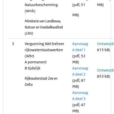
Natuurbescherming
(pdf, 51
MB)
(Wnb)
MB)
Ministerie van Landbouw,
Natuur en Voedselkwaliteit
(LNV)
3
Vergunning Wet beheer
Aanvraag
Ontwerpbe
rijkswaterstaatswerken
A deel 1
615 kB)
(Wbr)
(pdf, 52
A permanent
MB)
B tijdelijk
Aanvraag
Ontwerpbe
A deel 2
853 kB)
Rijkswaterstaat Zee en
(pdf, 87
Delta
MB)
Aanvraag
A deel 3
(pdf, 47
MB)