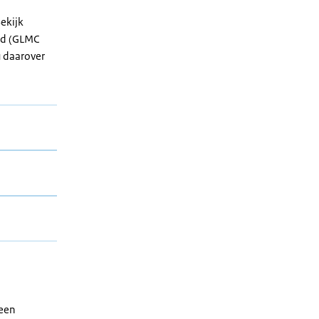
ekijk
nd (GLMC
u daarover
geen