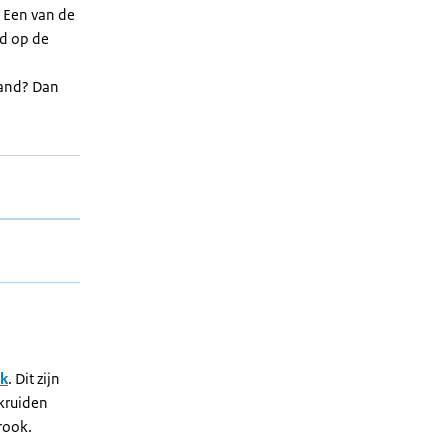
. Een van de
ed op de
9
land? Dan
ok
. Dit zijn
 kruiden
strook.