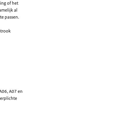
ing of het
amelijk al
te passen.
strook
 A06, A07 en
verplichte