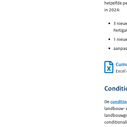
hetzelfde pe
in 2024:
3 nieuw
Fertigat
1 nieuw
aanpas
Cumu
Excel
Conditi
De
conditio
landbouw- e
landbouwgro
conditional