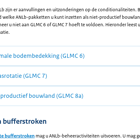
b zijn er aanvullingen en uitzonderingen op de conditionaliteiten. B
d welke ANLb-pakketten u kunt inzetten als niet-productief bouwla
neer u niet aan GLMC 6 of GLMC 7 hoeft te voldoen. Hieronder leest 
atie.
male bodembedekking (GLMC 6)
srotatie (GLMC 7)
-productief bouwland (GLMC 8a)
 bufferstroken
te bufferstroken
mag u ANLb-beheeractiviteiten uitvoeren. U mag 