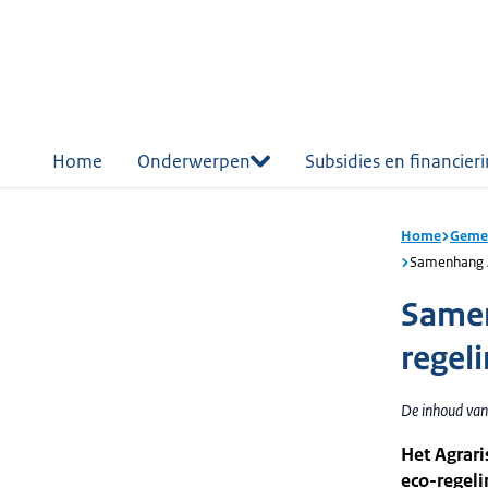
r de
tent
Home
Onderwerpen
Subsidies en financier
Home
Gemee
Samenhang A
Samen
regel
De inhoud van 
Het Agrari
eco-regeli