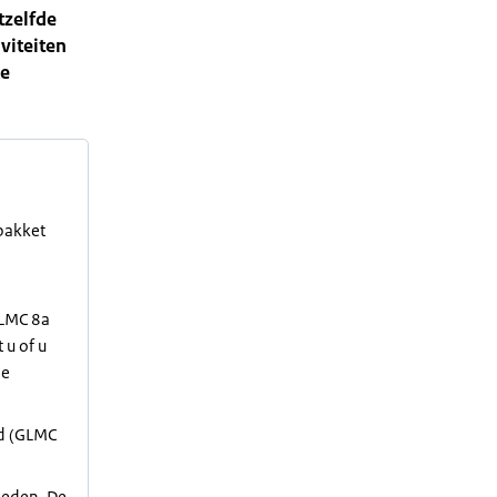
tzelfde
viteiten
ke
-pakket
GLMC 8a
 u of u
de
nd (GLMC
heden. De