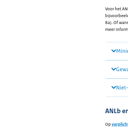
Voor het ANL
bijvoorbeel
8a). Of wan
meer inform
Mini
Gewa
Niet
ANLb en
Op
verplich