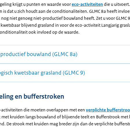
egeling krijgt u punten en waarde voor
eco-activiteiten
die u uitvoert
 is dat u zich houdt aan de conditionaliteiten. GLMC 8a heeft invlo
u nog niet genoeg niet-productief bouwland heeft. Zet u voor GLMC 
kwetsbaar blijvend grasland in voor de eco-activiteit Langjarig gras
conditionaliteit ook invloed op de waarde.
-productief bouwland (GLMC 8a)
ogisch kwetsbaar grasland (GLMC 9)
eling en bufferstroken
co-activiteiten die moeten overlappen met een
verplichte bufferstro
k met kruiden langs bouwland of blijvende teelt en Bufferstrook met
and. De strook met kruiden mag breder zijn dan de verplichte buffer