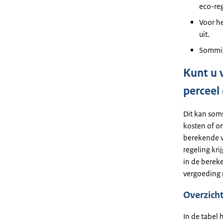
eco-reg
Voor he
uit.
Sommig
Kunt u 
perceel 
Dit kan soms
kosten of om
berekende ve
regeling kri
in de berek
vergoeding 
Overzicht
In de tabel