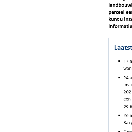
landbouwbe
perceel ee
kunt u inz
informatie
Laats
17 m
wann
24 a
invu
202
een 
bel
26 m
8a) 
7 ma