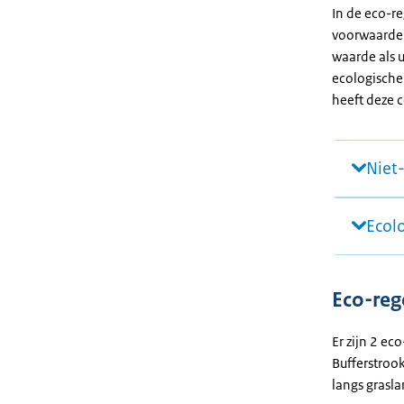
In de eco-r
voorwaarden
waarde als 
ecologische 
heeft deze 
Niet
Ecol
Eco-reg
Er zijn 2 e
Bufferstroo
langs grasl