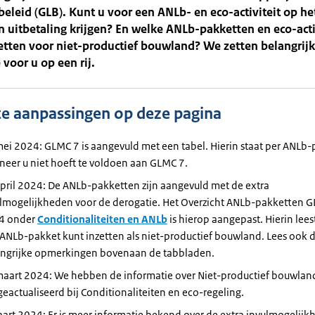
leid (GLB). Kunt u voor een ANLb- en eco-activiteit op he
n uitbetaling krijgen? En welke ANLb-pakketten en eco-acti
etten voor niet-productief bouwland? We zetten belangrij
 voor u op een rij.
te aanpassingen op deze pagina
ei 2024: GLMC 7 is aangevuld met een tabel. Hierin staat per ANLb
eer u niet hoeft te voldoen aan GLMC 7.
pril 2024: De ANLb-pakketten zijn aangevuld met de extra
lmogelijkheden voor de derogatie. Het Overzicht ANLb-pakketten 
4 onder
Conditionaliteiten en ANLb
is hierop aangepast. Hierin leest
ANLb-pakket kunt inzetten als niet-productief bouwland. Lees ook 
angrijke opmerkingen bovenaan de tabbladen.
aart 2024: We hebben de informatie over Niet-productief bouwla
geactualiseerd bij Conditionaliteiten en eco-regeling.
art 2024: Er is meer informatie bekend over de extra invulmogelijk