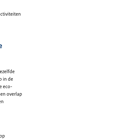
ctiviteiten
e
dezelfde
p in de
de eco-
geen overlap
en
 op