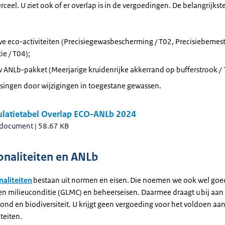
rceel. U ziet ook of er overlap is in de vergoedingen. De belangrijkst
e eco-activiteiten (Precisiegewasbescherming / T02, Precisiebemest
ie / T04);
 ANLb-pakket (Meerjarige kruidenrijke akkerrand op bufferstrook / 
singen door wijzigingen in toegestane gewassen.
latietabel Overlap ECO-ANLb 2024
 document
|
58.67 KB
onaliteiten en ANLb
naliteiten
bestaan uit normen en eisen. Die noemen we ook wel goe
n milieuconditie (GLMC) en beheerseisen. Daarmee draagt u bij aan
nd en biodiversiteit. U krijgt geen vergoeding voor het voldoen aa
iteiten.