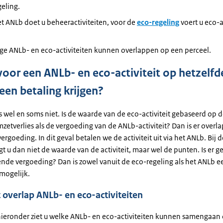
eling.
t ANLb doet u beheeractiviteiten, voor de
eco-regeling
voert u eco-a
e ANLb- en eco-activiteiten kunnen overlappen op een perceel.
voor een ANLb- en eco-activiteit op hetzelfd
een betaling krijgen?
 wel en soms niet. Is de waarde van de eco-activiteit gebaseerd op 
zetverlies als de vergoeding van de ANLb-activiteit? Dan is er overla
rgoeding. In dit geval betalen we de activiteit uit via het ANLb. Bij 
jgt u dan niet de waarde van de activiteit, maar wel de punten. Is er 
ende vergoeding? Dan is zowel vanuit de eco-regeling als het ANLb e
mogelijk.
 overlap ANLb- en eco-activiteiten
 hieronder ziet u welke ANLb- en eco-activiteiten kunnen samengaan