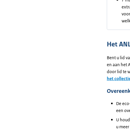
extr
voor
welk
Het ANL
Bent u lid v
en aan het 
door lid te
het collecti
Overeenk
De eco-
een ov
U houdt
u meer 