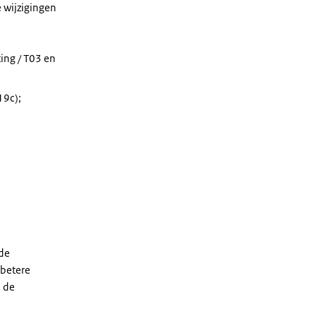
e wijzigingen
ing / T03 en
19c);
de
 betere
n de