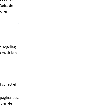
Zodra de
 of en
co-regeling
et ANLb kan
t collectief
 pagina leest
Lb en de