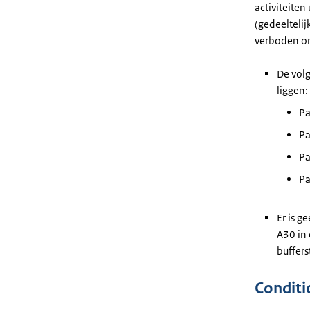
activiteiten
(gedeeltelij
verboden om
De vol
liggen:
Pa
Pa
Pa
Pa
Er is g
A30 in 
buffers
Conditi