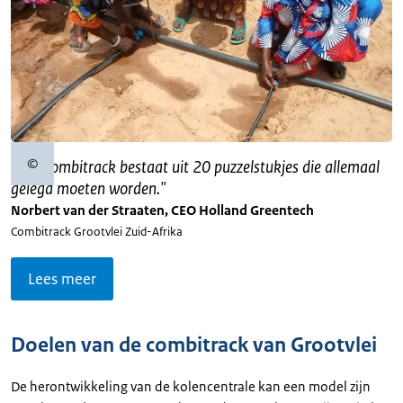
©
"
Een combitrack bestaat uit 20 puzzelstukjes die allemaal
Copyrightinformatie
gelegd moeten worden.
"
Norbert van der Straaten, CEO Holland Greentech
Combitrack Grootvlei Zuid-Afrika
Lees meer
Doelen van de combitrack van Grootvlei
De herontwikkeling van de kolencentrale kan een model zijn