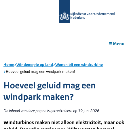
r de
tent
Rijksdienst voor Ondernemend
Nederland
Menu
Home
Windenergie op land
Wonen bij een windturbine
Hoeveel geluid mag een windpark maken?
Hoeveel geluid mag een
windpark maken?
De inhoud van deze pagina is gecontroleerd op 19 juni 2026
Windturbines maken niet alleen elektriciteit, maar ook