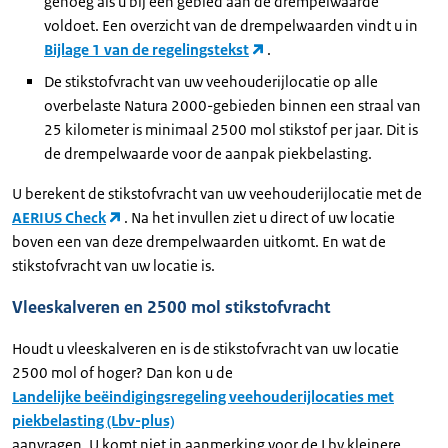
genoeg als u bij één gebied aan de drempelwaarde
voldoet. Een overzicht van de drempelwaarden vindt u in
Bijlage 1 van de regelingstekst
.
De stikstofvracht van uw veehouderijlocatie op alle
overbelaste Natura 2000-gebieden binnen een straal van
25 kilometer is minimaal 2500 mol stikstof per jaar. Dit is
de drempelwaarde voor de aanpak piekbelasting.
U berekent de stikstofvracht van uw veehouderijlocatie met de
AERIUS Check
. Na het invullen ziet u direct of uw locatie
boven een van deze drempelwaarden uitkomt. En wat de
stikstofvracht van uw locatie is.
Vleeskalveren en 2500 mol stikstofvracht
Houdt u vleeskalveren en is de stikstofvracht van uw locatie
2500 mol of hoger? Dan kon u de
Landelijke beëindigingsregeling veehouderijlocaties met
piekbelasting (Lbv-plus)
aanvragen. U komt niet in aanmerking voor de Lbv kleinere