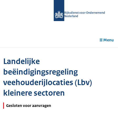
r de
tent
Rijksdienst voor Ondernemend
Nederland
Menu
Landelijke
beëindigingsregeling
veehouderijlocaties (Lbv)
kleinere sectoren
Gesloten voor aanvragen