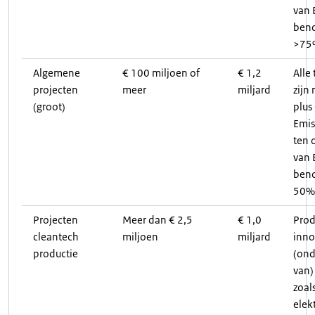
van 
ben
>75
Algemene
€ 100 miljoen of
€ 1,2
Alle
projecten
meer
miljard
zijn
(groot)
plus
Emis
ten 
van 
ben
50%
Projecten
Meer dan € 2,5
€ 1,0
Prod
cleantech
miljoen
miljard
inno
productie
(ond
van)
zoal
elekt