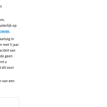
et
dom.
iterlijk op
treren
.
artuig in
en met 5 jaar
citeit van
iode geen
ent u
 dit voor
or van een