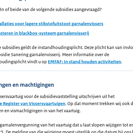
één of beide van de volgende subsidies aangevraagd?
allaties voor lagere stikstofuitstoot garnalenvissers
steren in blackbox-systeem garnalenvisserij
 subsidies geldt de instandhoudingsplicht. Deze plicht kan van invlo
sidie Sanering garnalenvisserij. Meer informatie over de
oudingsplicht vindt u op
EMFAF: In stand houden activiteiten
.
ngen en machtigingen
ssersvaartuig voor de subsidievaststelling uitschrijven uit het
 Register van Vissersvaartuigen
. Op dat moment trekken wij ook 
n en vismachtigingen in van het vaartuig.
arnalenvergunning van het vaartuig dat u laat slopen wijzigen tot e
. De melding van die wijziging moest uiterlijk op die datum bij ons 