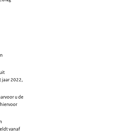
en
uit
t jaar 2022,
aarvoor u de
 hiervoor
en
eldt vanaf