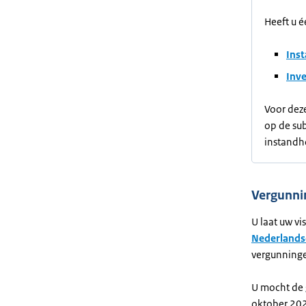
Heeft u 
Inst
Inve
Voor deze
op de sub
instandh
Vergunni
U laat uw vi
Nederlandse
vergunninge
U mocht de g
oktober 2025