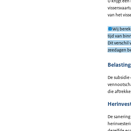
U krijgt ee
vissersvaart
van het viss
Wij berek
tijd van bi
Dit verschil
zeedagen ber
Belasting
De subsidie 
vennootscha
die aftrekke
Herinves
De sanering
herinvesteri
dezelfde ec