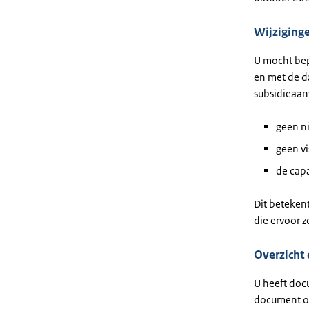
Wijziging
U mocht bep
en met de d
subsidieaan
geen ni
geen v
de capa
Dit beteken
die ervoor 
Overzicht 
U heeft docu
document o