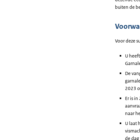
buiten de b
Voorwa
Voor deze s
U heef
Garnale
De vang
garnale
2023 of
Er is i
aanvraa
naar h
U laat 
vismach
de dag 