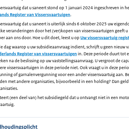
sersvaartuig dat u saneert stond op 1 januari 2024 ingeschreven in h
ands Register van Vissersvaartuigen
.
sersvaartuig dat u saneert is uiterlijk sinds 6 oktober 2025 uw eigen
ke veranderingen door het (ver)kopen van vissersvaartuigen geeft u u
er aan ons door. Hoe u dit doet, leest u op
Uw vissersvaartuig regis
e dag waarop u uw subsidieaanvraag indient, schrijft u geen nieuw va
erlands Register van vissersvaartuigen
in. Deze periode duurt tot 
ken na de beslissing op uw vaststellingsaanvraag. U vergroot de capa
re vissersvaartuigen in deze periode niet. Ook vraagt u in deze per
unning of garnalenvergunning voor een ander vissersvaartuig aan. B
en met andere organisaties, bijvoorbeeld in een holding? Dan geldt
ganisaties.
teert (een deel van) het subsidiegeld dat u ontvangt niet in een mot
vaartuig.
dhoudingsplicht