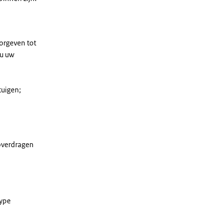
orgeven tot
 u uw
tuigen;
overdragen
type