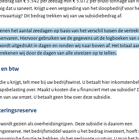
n bedrag van € 5.542 per zeedag min € 5.072 per bruto tonnage van h
uig dat u saneert. Krijgt u een vergoeding van het sloopbedrijf voor h
ersvaartuig? Dit bedrag trekken wij van uw subsidiebedrag af.
enen het aantal zeedagen op basis van het verschil tussen de vertrek
nnenvaren. Hiervoor gebruiken we de gegevens uit de logboeken van d
 wordt uitgedrukt in dagen en ronden wij naar boven af. Het totaal aa
ekenen wij door de dagen van alle visreizen op te tellen.
 en btw
die u krijgt, telt mee bij uw bedrijfswinst. U betaalt hier inkomstenbe
psbelasting over. Maakt u kosten die u financiert met uw subsidie? 
n van uw omzet. U betaalt geen btw over deze subsidie.
teringsreserve
 wordt gezien als overheidsingrijpen. Deze subsidie is daarom een
ngsreserve. Het bedrijfsmiddel waarin u het bedrag investeert, hoeft 
onomische functie te hebben als het gesloopte vaartuig. U mag het 