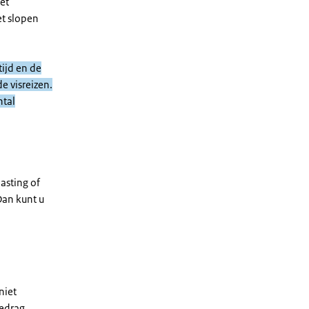
et
et slopen
tijd en de
e visreizen.
ntal
lasting of
Dan kunt u
niet
bedrag