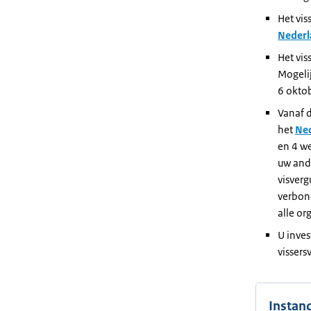
Het vis
Nederl
Het vis
Mogelij
6 oktob
Vanaf d
het
Ned
en 4 we
uw ande
visverg
verbond
alle or
U inves
vissers
Instan