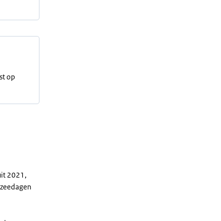
st op
it 2021,
l zeedagen