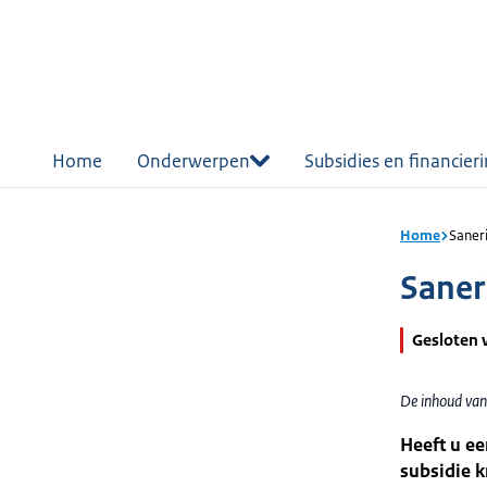
r de
tent
Home
Onderwerpen
Subsidies en financier
Home
Saneri
Saner
Gesloten 
De inhoud van
Heeft u ee
subsidie kr