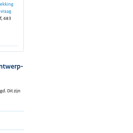
rekking
vraag
f, 483
ntwerp-
d. Dit zijn