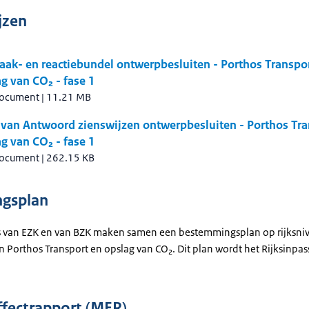
jzen
aak- en reactiebundel ontwerpbesluiten - Porthos Transpo
g van CO₂ - fase 1
document
|
11.21 MB
 van Antwoord zienswijzen ontwerpbesluiten - Porthos Tra
g van CO₂ - fase 1
document
|
262.15 KB
ngsplan
s van EZK en van BZK maken samen een bestemmingsplan op rijksni
an Porthos Transport en opslag van CO₂. Dit plan wordt het Rijksinpa
ffectrapport (MER)