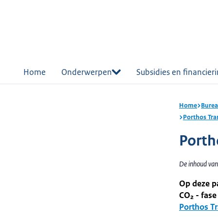
r de
tent
Home
Onderwerpen
Subsidies en financier
Home
Burea
Porthos Tra
Porth
De inhoud van
Op deze p
CO₂ - fase
Porthos T