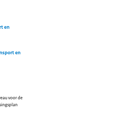
rt en
nsport en
veau voor de
ssingsplan