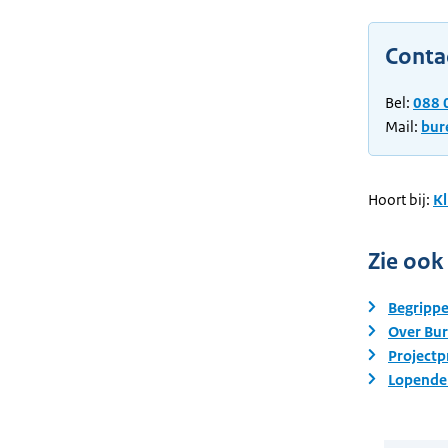
Conta
Bel:
088 
Mail:
bur
Hoort bij:
Kl
Zie ook
Begrippe
Over Bur
Projectp
Lopende