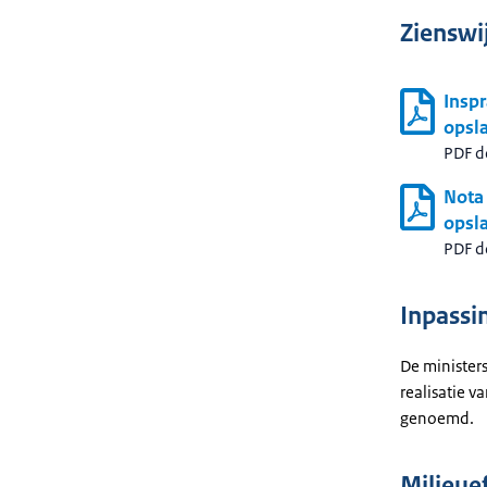
Zienswi
Inspr
opsla
PDF 
Nota
opsla
PDF 
Inpassi
De minister
realisatie v
genoemd.
Milieue