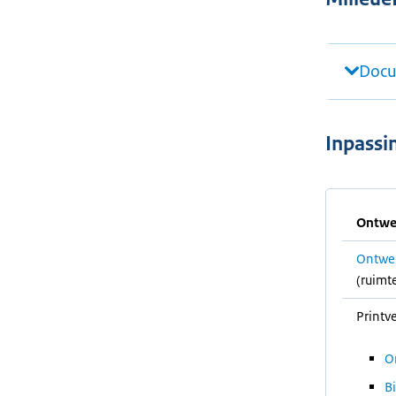
Docu
Inpassi
Ontwe
Ontwer
(ruimt
Printve
O
B