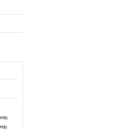
 MB)
 MB)