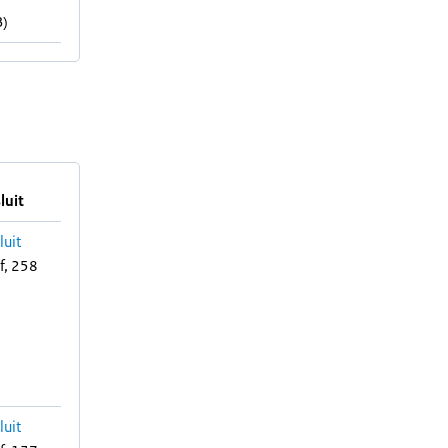
B)
luit
luit
f, 258
luit