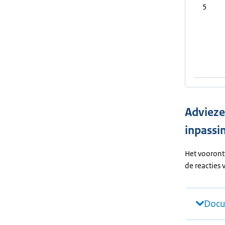
5
Advieze
inpassi
Het vooront
de reacties
Docu