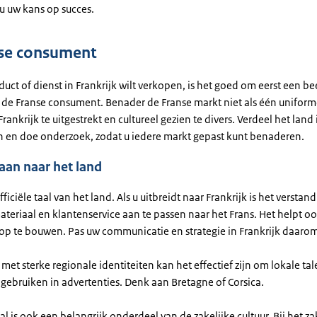
 u uw kans op succes.
se consument
duct of dienst in Frankrijk wilt verkopen, is het goed om eerst een be
de Franse consument. Benader de Franse markt niet als één uniform
Frankrijk te uitgestrekt en cultureel gezien te divers. Verdeel het land
 en doe onderzoek, zodat u iedere markt gepast kunt benaderen.
 aan naar het land
officiële taal van het land. Als u uitbreidt naar Frankrijk is het versta
teriaal en klantenservice aan te passen naar het Frans. Het helpt o
op te bouwen. Pas uw communicatie en strategie in Frankrijk daarom
met sterke regionale identiteiten kan het effectief zijn om lokale tal
 gebruiken in advertenties. Denk aan Bretagne of Corsica.
al is ook een belangrijk onderdeel van de zakelijke cultuur. Bij het z