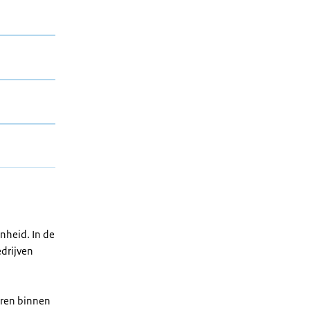
enheid. In de
edrijven
uren binnen