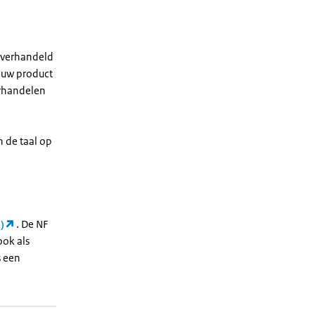
 verhandeld
t uw product
erhandelen
 de taal op
)
. De NF
ook als
s een