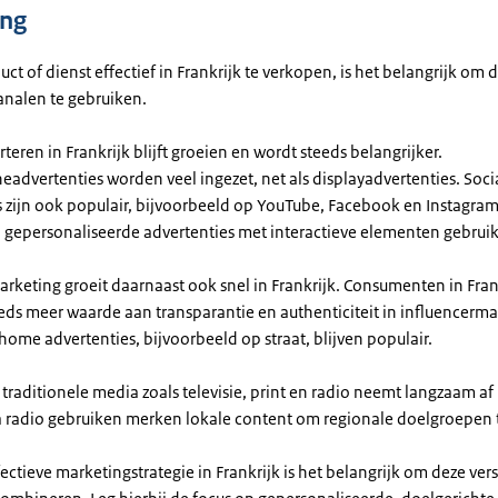
ing
t of dienst effectief in Frankrijk te verkopen, is het belangrijk om d
nalen te gebruiken.
teren in Frankrijk blijft groeien en wordt steeds belangrijker.
advertenties worden veel ingezet, net als displayadvertenties. Soc
s zijn ook populair, bijvoorbeeld op YouTube, Facebook en Instagram
 gepersonaliseerde advertenties met interactieve elementen gebruik
rketing groeit daarnaast ook snel in Frankrijk. Consumenten in Fran
eds meer waarde aan transparantie en authenticiteit in influencerma
ome advertenties, bijvoorbeeld op straat, blijven populair.
traditionele media zoals televisie, print en radio neemt langzaam af 
ia radio gebruiken merken lokale content om regionale doelgroepen 
ectieve marketingstrategie in Frankrijk is het belangrijk om deze ver