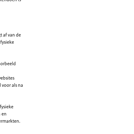
t af van de
 fysieke
voorbeeld
websites
 voor als na
fysieke
n en
ermarkten.