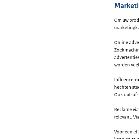
Market
Om uw produc
marketingka
Online adver
Zoekmachine
advertentie
worden veel
Influencerma
hechten ste
Ook out-of-h
Reclame via 
relevant. V
Voor een eff