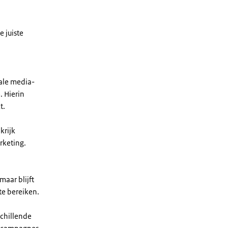
e juiste
iale media-
. Hierin
t.
krijk
rketing.
maar blijft
te bereiken.
schillende