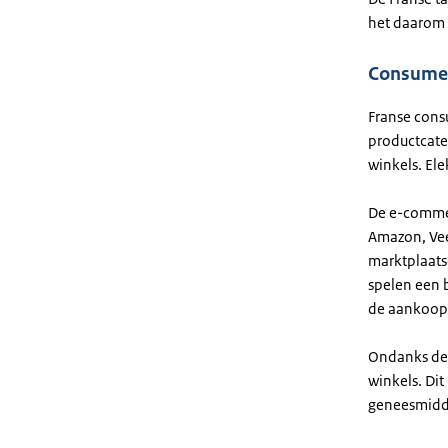
het daarom 
Consumen
Franse cons
productcateg
winkels. El
De e-commerc
Amazon, Vee
marktplaats
spelen een 
de aankoop
Ondanks de 
winkels. Di
geneesmidd