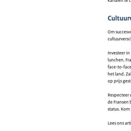
kanalen te 
Cultuur
Om succesvol
cultuurversc
Investeer in
lunchen. Fra
face-to-face
het land. Z
op prijs gest
Respecteer d
de Fransen b
status. Kom
Lees ons art