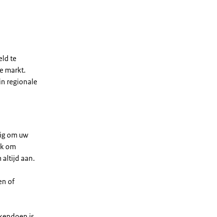
eld te
e markt.
 in regionale
ndig om uw
ok om
 altijd aan.
en of
akendoen is