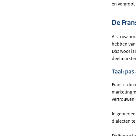
en vergroot
De Fran
Als u uw pro
hebben van 
Daarvoor is 
deelmarkten
Taal: pas
Frans is de 
marketingma
vertrouwen 
In gebieden 
dialecten te
De Franse ta