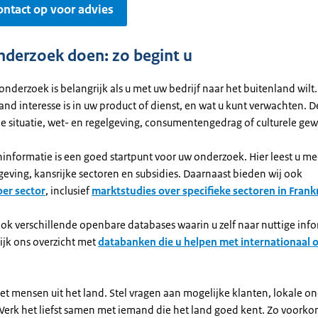
ntact op voor advies
derzoek doen: zo begint u
derzoek is belangrijk als u met uw bedrijf naar het buitenland wilt.
 land interesse is in uw product of dienst, en wat u kunt verwachten. 
 situatie, wet- en regelgeving, consumentengedrag of culturele ge
informatie is een goed startpunt voor uw onderzoek. Hier leest u me
eving, kansrijke sectoren en subsidies. Daarnaast bieden wij ook
per sector
, inclusief
marktstudies over specifieke sectoren in Frankr
ook verschillende openbare databases waarin u zelf naar nuttige inf
ijk ons overzicht met
databanken die u helpen met internationaal
et mensen uit het land. Stel vragen aan mogelijke klanten, lokale 
 Werk het liefst samen met iemand die het land goed kent. Zo voorko