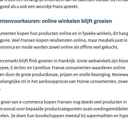
goed als u ook een woordje Frans spreekt.
tenvoorkeuren: online winkelen blijft groeien
umenten kopen hun producten online en in fysieke winkels, dit hang
orie. Veel Fransen kopen reisdiensten online, maar meubels juist in
ektronica en mode worden zowel online als offline veel gekocht.
emarkt blijft flink groeien in Frankrijk. Grote webwinkels zijn bij
pee, E.leclerc en Carrefour. Franse consumenten waarderen online
en door de grote productkeuze, prijzen en snelle bezorging. Review
belangrijke rol in het aankoopproces van Franse consumenten, zowel
.
groei van e-commerce kopen Fransen nog steeds veel producten in 
t is vooral voor bepaalde productcategorieën zoals voedingsmiddele
elen. Ze doen hun boodschappen meestal bij supermarkten en hyp