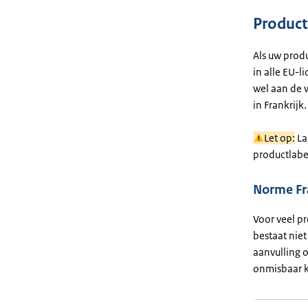
Product
Als uw prod
in alle EU-l
wel aan de 
in Frankrijk.
Let op:
La
productlabe
Norme Fr
Voor veel p
bestaat nie
aanvulling o
onmisbaar k