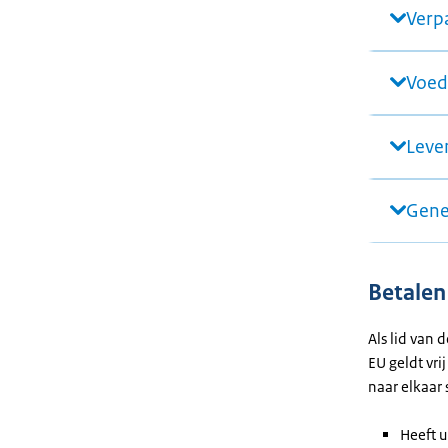
Verpa
Voed
Leve
Gene
Betalen
Als lid van 
EU geldt vri
naar elkaar 
Heeft u