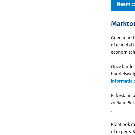
Neem co
Markton
Goed markton
of er in dat
economische
Onze landen
handelswetg
informatie 
Er bestaan 
zoeken. Bek
.
Praat ook m
of experts.