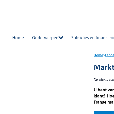
r de
tent
Home
Onderwerpen
Subsidies en financier
Home
Lande
Markt
De inhoud van 
U bent van
klant? Hoe
Franse mar