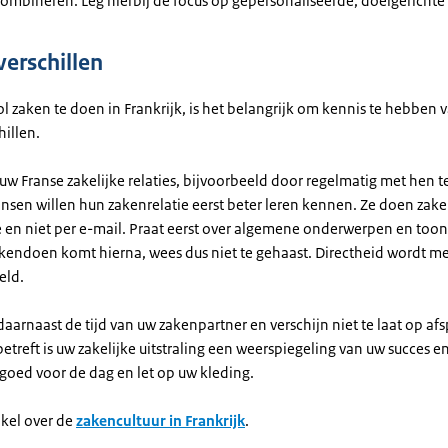
combineren. Leg hierbij de focus op gepersonaliseerde, doelgericht
verschillen
 zaken te doen in Frankrijk, is het belangrijk om kennis te hebben 
hillen.
 uw Franse zakelijke relaties, bijvoorbeeld door regelmatig met hen t
nsen willen hun zakenrelatie eerst beter leren kennen. Ze doen zaken
 en niet per e-mail. Praat eerst over algemene onderwerpen en toon 
akendoen komt hierna, wees dus niet te gehaast. Directheid wordt me
eld.
aarnaast de tijd van uw zakenpartner en verschijn niet te laat op af
etreft is uw zakelijke uitstraling een weerspiegeling van uw succes en
 goed voor de dag en let op uw kleding.
ikel over de
zakencultuur in Frankrijk
.