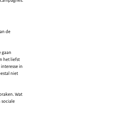
e campagnes.
van de
e gaan
 het liefst
interesse in
estal niet
spraken. Wat
 sociale