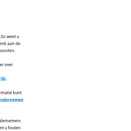
 Zo weet u
Denk aan de
woonten.
er over
ijk
.
ormatie kunt
 ondernemen
ondernemers
mt u fouten