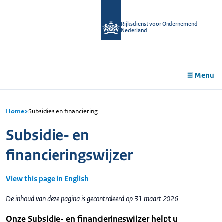
r de
tent
Rijksdienst voor Ondernemend
Nederland
Menu
Home
Subsidies en financiering
Subsidie- en
financieringswijzer
View this page in English
De inhoud van deze pagina is gecontroleerd op 31 maart 2026
Onze Subsidie- en financieringswijzer helpt u